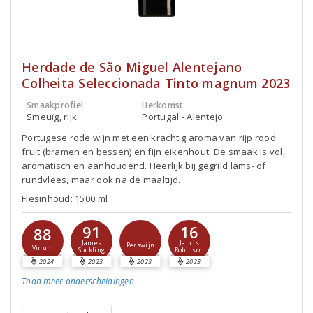
Herdade de São Miguel Alentejano
Colheita Seleccionada Tinto magnum 2023
Smaakprofiel
Herkomst
Smeuïg, rijk
Portugal - Alentejo
Portugese rode wijn met een krachtig aroma van rijp rood
fruit (bramen en bessen) en fijn eikenhout. De smaak is vol,
aromatisch en aanhoudend. Heerlijk bij gegrild lams- of
rundvlees, maar ook na de maaltijd.
Flesinhoud: 1500 ml
91
16
88
James
Jancis
Perswijn
Vinum
Suckling
Robinson
2024
2023
2023
2023
Toon meer
onderscheidingen