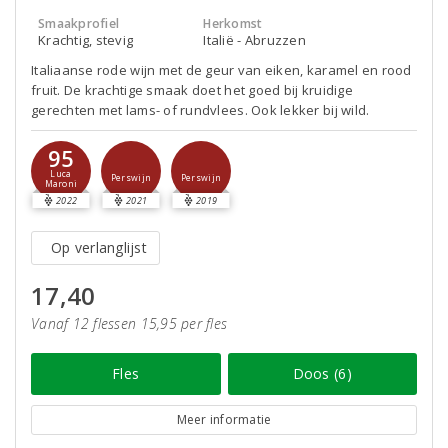
Smaakprofiel
Herkomst
Krachtig, stevig
Italië - Abruzzen
Italiaanse rode wijn met de geur van eiken, karamel en rood
fruit. De krachtige smaak doet het goed bij kruidige
gerechten met lams- of rundvlees. Ook lekker bij wild.
95
Luca
Perswijn
Perswijn
Maroni
2022
2021
2019
Op verlanglijst
17,40
Vanaf 12 flessen 15,95 per fles
Fles
Doos (6)
Meer informatie