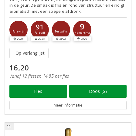
in de geur. De smaak is fris en rond van structuur en eindigt
aromatisch met een soepele afdronk.
9
91
Perswijn
Perswijn
Hamersma
Falstaff
2024
2024
2022
2022
Op verlanglijst
16,20
Vanaf 12 flessen 14,85 per fles
Fles
Doos (6)
Meer informatie
11