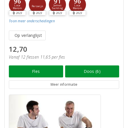
96
91
96
Luca
James
Luca
Perswijn
Maroni
Suckling
Maroni
2023
2023
2023
2023
Toon meer
onderscheidingen
Op verlanglijst
12,70
Vanaf 12 flessen 11,65 per fles
Fles
Doos (6)
Meer informatie