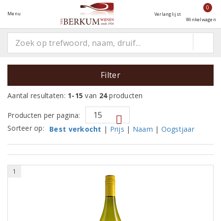
0
Menu
Verlanglijst
Winkelwagen
Filter
Aantal resultaten:
1-15
van
24
producten
Producten per pagina:
Sorteer op:
Best verkocht
|
Prijs
|
Naam
|
Oogstjaar
1