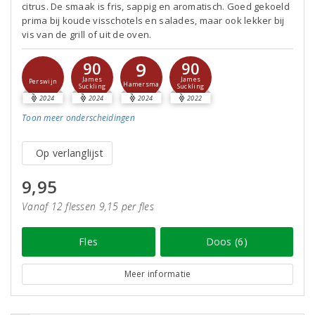
citrus. De smaak is fris, sappig en aromatisch. Goed gekoeld
prima bij koude visschotels en salades, maar ook lekker bij
vis van de grill of uit de oven.
9
90
90
James
James
Perswijn
Hamersma
Suckling
Suckling
2024
2024
2024
2022
Toon meer
onderscheidingen
Op verlanglijst
9,95
Vanaf 12 flessen 9,15 per fles
Fles
Doos (6)
Meer informatie