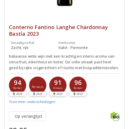
Conterno Fantino Langhe Chardonnay
Bastía 2023
Smaakprofiel
Herkomst
Zacht, rijk
Italië - Piemonte
Italiaanse witte wijn met een krachtig en intens aroma van
citrusfruit, eikenhout en boter. De volle smaak past heel
goed bij rijke visgerechten of risotto met bospaddenstoelen.
94
91
96
Perswijn
Parker
Vinous
Parker
2024
2023
2023
2023
Toon meer
onderscheidingen
Op verlanglijst