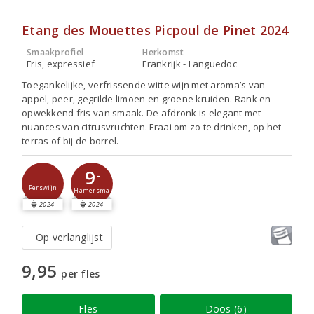
Etang des Mouettes Picpoul de Pinet 2024
Smaakprofiel
Herkomst
Fris, expressief
Frankrijk - Languedoc
Toegankelijke, verfrissende witte wijn met aroma’s van
appel, peer, gegrilde limoen en groene kruiden. Rank en
opwekkend fris van smaak. De afdronk is elegant met
nuances van citrusvruchten. Fraai om zo te drinken, op het
terras of bij de borrel.
9
-
Perswijn
Hamersma
2024
2024
Op verlanglijst
9,95
per fles
Fles
Doos (6)