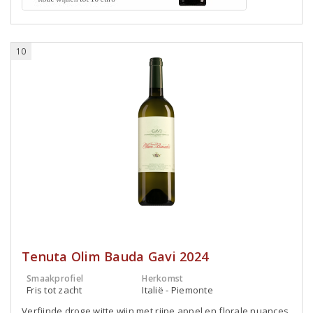
10
Tenuta Olim Bauda Gavi 2024
Smaakprofiel
Herkomst
Fris tot zacht
Italië - Piemonte
Verfijnde droge witte wijn met rijpe appel en florale nuances