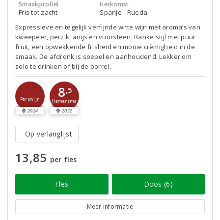
Smaakprofiel
Herkomst
Fris tot zacht
Spanje - Rueda
Expressieve en tegelijk verfijnde witte wijn met aroma’s van
kweepeer, perzik, anijs en vuursteen. Ranke stijl met puur
fruit, een opwekkende frisheid en mooie crèmigheid in de
smaak. De afdronk is soepel en aanhoudend. Lekker om
solo te drinken of bij de borrel.
8
,5
Perswijn
Hamersma
2024
2022
Op verlanglijst
13,85
per fles
Fles
Doos (6)
Meer informatie