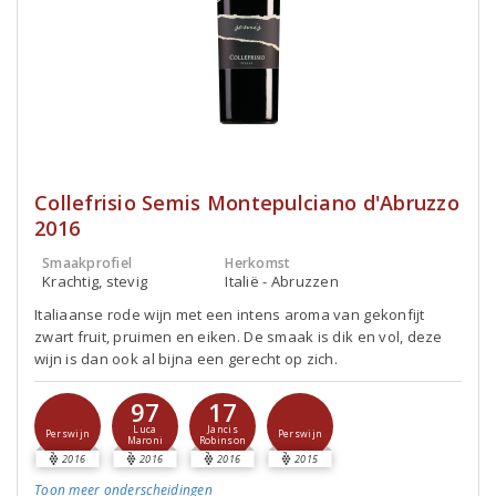
Collefrisio Semis Montepulciano d'Abruzzo
2016
Smaakprofiel
Herkomst
Krachtig, stevig
Italië - Abruzzen
Italiaanse rode wijn met een intens aroma van gekonfijt
zwart fruit, pruimen en eiken. De smaak is dik en vol, deze
wijn is dan ook al bijna een gerecht op zich.
97
17
Luca
Jancis
Perswijn
Perswijn
Maroni
Robinson
2016
2016
2016
2015
Toon meer
onderscheidingen