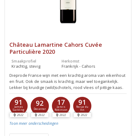
Château Lamartine Cahors Cuvée
Particulière 2020
Smaakprofiel
Herkomst
Krachtig, stevig
Frankrijk - Cahors
Dieprode Franse wijn met een krachtig aroma van eikenhout
en fruit. Ook de smaak is krachtig, maar wel toegankelijk.
Lekker bij kruidige (wild)schotels, rood vlees of pittige kaas.
91
17
91
92
James
Jancis
Revue du
Decanter
Suckling
Robinson
Vin
2022
2022
2022
2022
Toon meer
onderscheidingen