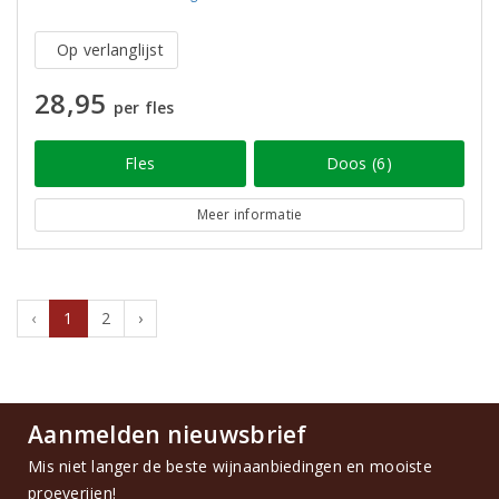
Op verlanglijst
28,95
per fles
Fles
Doos (6)
Meer informatie
‹
1
2
›
Aanmelden nieuwsbrief
Mis niet langer de beste wijnaanbiedingen en mooiste
proeverijen!