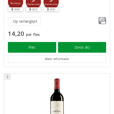
Perswijn
Hamersma
Hamersma
2024
2023
2022
Op verlanglijst
14,20
per fles
Fles
Doos (6)
Meer informatie
2