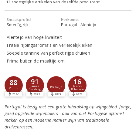
12 soortgelijke artikelen van dezelfde producent
Smaakprofiel
Herkomst
Smeuïg, rijk
Portugal - Alentejo
Alentejo van hoge kwaliteit
Fraaie rijpingsaroma’s en verleidelijk eiken
Soepele tannine van perfect rijpe druiven
Prima buiten de maaltijd om
91
16
88
James
Jancis
Perswijn
Vinum
Suckling
Robinson
2024
2023
2023
2023
Portugal is bezig met een grote inhaalslag op wijngebied. Jonge,
goed opgeleide wijnmakers - ook van niet-Portugese afkomst -
maken op een moderne manier wijn van traditionele
druivenrassen.