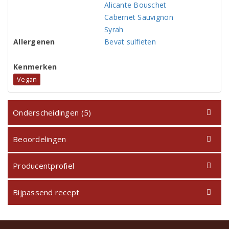
Alicante Bouschet
Cabernet Sauvignon
Syrah
Allergenen
Bevat sulfieten
Kenmerken
Vegan
Onderscheidingen (5)
Beoordelingen
Producentprofiel
Bijpassend recept