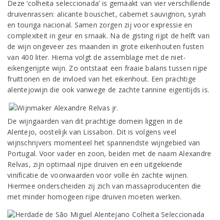
Deze ‘colheita seleccionada’ is gemaakt van vier verschillende
druivenrassen: alicante bouschet, cabernet sauvignon, syrah
en touriga nacional. Samen zorgen zij voor expressie en
complexiteit in geur en smaak. Na de gisting rijpt de helft van
de wijn ongeveer zes maanden in grote eikenhouten fusten
van 400 liter. Hierna volgt de assemblage met de niet-
eikengerijpte wijn. Zo ontstaat een fraaie balans tussen rijpe
fruittonen en de invloed van het eikenhout. Een prachtige
alentejowijn die ook vanwege de zachte tannine eigentijds is.
De wijngaarden van dit prachtige domein liggen in de
Alentejo, oostelijk van Lissabon. Dit is volgens veel
wijnschrijvers momenteel het spannendste wijngebied van
Portugal. Voor vader en zoon, beiden met de naam Alexandre
Relvas, zijn optimaal rijpe druiven en een uitgekiende
vinificatie de voorwaarden voor volle én zachte wijnen.
Hiermee onderscheiden zij zich van massaproducenten die
met minder homogeen rijpe druiven moeten werken.