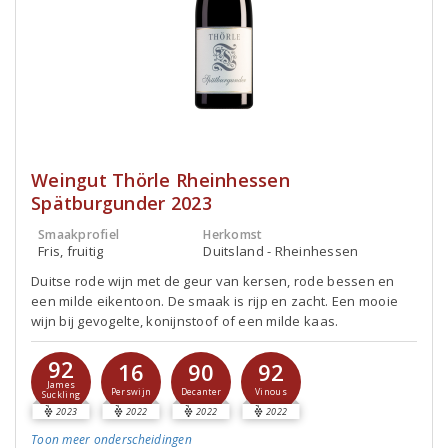
Weingut Thörle Rheinhessen
Spätburgunder 2023
Smaakprofiel
Herkomst
Fris, fruitig
Duitsland - Rheinhessen
Duitse rode wijn met de geur van kersen, rode bessen en
een milde eikentoon. De smaak is rijp en zacht. Een mooie
wijn bij gevogelte, konijnstoof of een milde kaas.
92
16
90
92
James
Perswijn
Decanter
Vinous
Suckling
2023
2022
2022
2022
Toon meer
onderscheidingen