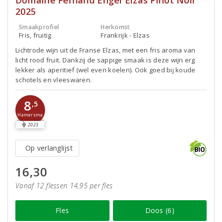
Domaine Fernand Engel Elzas Pinot Noir
2025
Smaakprofiel
Herkomst
Fris, fruitig
Frankrijk - Elzas
Lichtrode wijn uit de Franse Elzas, met een fris aroma van
licht rood fruit. Dankzij de sappige smaak is deze wijn erg
lekker als aperitief (wel even koelen). Ook goed bij koude
schotels en vleeswaren.
8
,5
Hamersma
2023
Op verlanglijst
16,30
Vanaf 12 flessen 14,95 per fles
Fles
Doos (6)