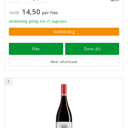
14,50
16,95
per fles
Aanbieding
geldig
t/m 31 augustus
Aanbieding
Fles
Doos (6)
Meer informatie
7