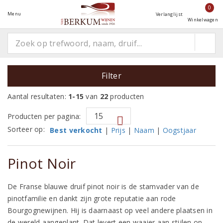
0
Menu
Verlanglijst
Winkelwagen
Filter
Aantal resultaten:
1-15
van
22
producten
Producten per pagina:
Sorteer op:
Best verkocht
|
Prijs
|
Naam
|
Oogstjaar
Pinot Noir
De Franse blauwe druif pinot noir is de stamvader van de
pinotfamilie en dankt zijn grote reputatie aan rode
Bourgognewijnen. Hij is daarnaast op veel andere plaatsen in
de wereld aangeplant. Dat levert een waaier aan stijlen op,