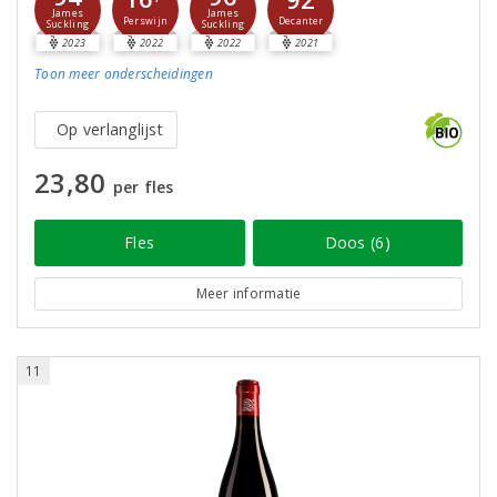
James
James
Perswijn
Decanter
Suckling
Suckling
2023
2022
2022
2021
Toon meer
onderscheidingen
Op verlanglijst
23,80
per fles
Fles
Doos (6)
Meer informatie
11