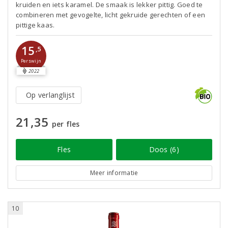
kruiden en iets karamel. De smaak is lekker pittig. Goed te
combineren met gevogelte, licht gekruide gerechten of een
pittige kaas.
15
,5
Perswijn
2022
Op verlanglijst
21,35
per fles
Fles
Doos (6)
Meer informatie
10