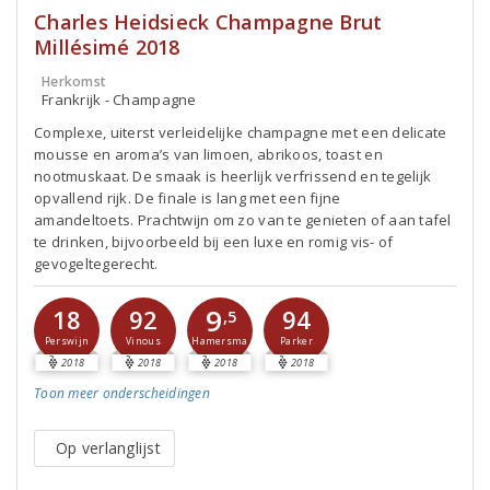
Charles Heidsieck Champagne Brut
Millésimé 2018
Herkomst
Frankrijk - Champagne
Complexe, uiterst verleidelijke champagne met een delicate
mousse en aroma’s van limoen, abrikoos, toast en
nootmuskaat. De smaak is heerlijk verfrissend en tegelijk
opvallend rijk. De finale is lang met een fijne
amandeltoets. Prachtwijn om zo van te genieten of aan tafel
te drinken, bijvoorbeeld bij een luxe en romig vis- of
gevogeltegerecht.
9
18
92
94
,5
Perswijn
Vinous
Parker
Hamersma
2018
2018
2018
2018
Toon meer
onderscheidingen
Op verlanglijst