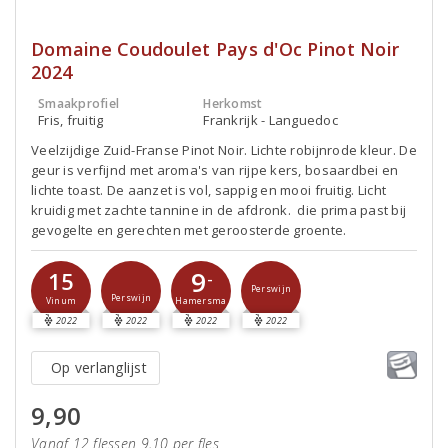
Domaine Coudoulet Pays d'Oc Pinot Noir
2024
Smaakprofiel
Herkomst
Fris, fruitig
Frankrijk - Languedoc
Veelzijdige Zuid-Franse Pinot Noir. Lichte robijnrode kleur. De
geur is verfijnd met aroma's van rijpe kers, bosaardbei en
lichte toast. De aanzet is vol, sappig en mooi fruitig. Licht
kruidig met zachte tannine in de afdronk. die prima past bij
gevogelte en gerechten met geroosterde groente.
9
15
-
Perswijn
Perswijn
Vinum
Hamersma
2022
2022
2022
2022
Op verlanglijst
9,90
Vanaf 12 flessen 9,10 per fles