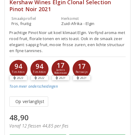
Kershaw Wines Elgin Clonal Selection
Pinot Noir 2021
Smaakprofiel
Herkomst
Fris, fruitig
Zuid-Afrika - Elgin
Prachtige Pinot Noir uit koel klimaat Elgin. Verfijnd aroma met
rood fruit, florale tonen en iets toast. Ook in de smaak zeer
elegant: sappig fruit, mooie frisse zuren, een lichte structuur
en fijne tannines.
17
94
94
17
Jancis
Tim Atkin
Tim Atkin
Perswijn
Robinson
2023
2022
2021
2021
Toon meer
onderscheidingen
Op verlanglijst
48,90
Vanaf 12 flessen 44,85 per fles