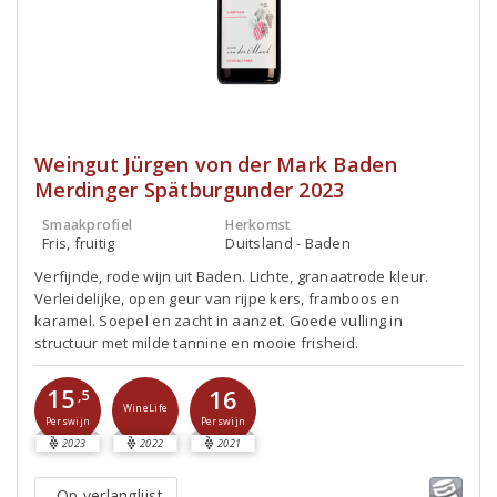
Weingut Jürgen von der Mark Baden
Merdinger Spätburgunder 2023
Smaakprofiel
Herkomst
Fris, fruitig
Duitsland - Baden
Verfijnde, rode wijn uit Baden. Lichte, granaatrode kleur.
Verleidelijke, open geur van rijpe kers, framboos en
karamel. Soepel en zacht in aanzet. Goede vulling in
structuur met milde tannine en mooie frisheid.
15
16
,5
WineLife
Perswijn
Perswijn
2023
2022
2021
Op verlanglijst