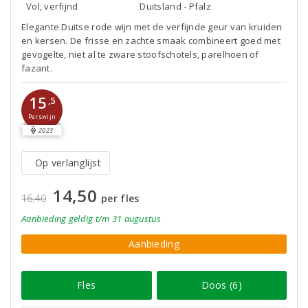
Vol, verfijnd
Duitsland - Pfalz
Elegante Duitse rode wijn met de verfijnde geur van kruiden
en kersen. De frisse en zachte smaak combineert goed met
gevogelte, niet al te zware stoofschotels, parelhoen of
fazant.
15
,5
Perswijn
2023
Op verlanglijst
14,50
16,40
per fles
Aanbieding
geldig
t/m 31 augustus
Aanbieding
Fles
Doos (6)