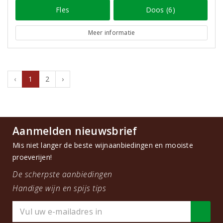
Fles
Doos (6)
Meer informatie
‹
1
2
›
Aanmelden nieuwsbrief
Mis niet langer de beste wijnaanbiedingen en mooiste
proeverijen!
De scherpste aanbiedingen
Handige wijn en spijs tips