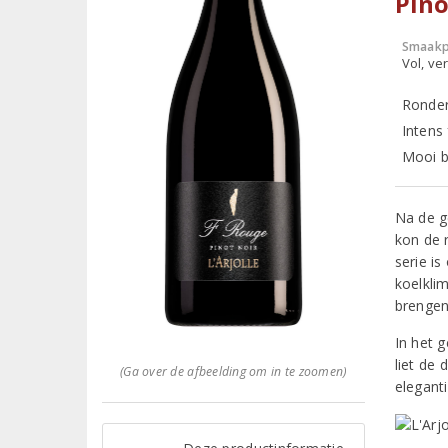
Pino
Smaakp
Vol, ver
Ronder
Intens
Mooi b
Na de g
kon de r
serie is
koelkli
brengen
In het 
liet de 
(Ga over de afbeelding om in te zoomen)
eleganti