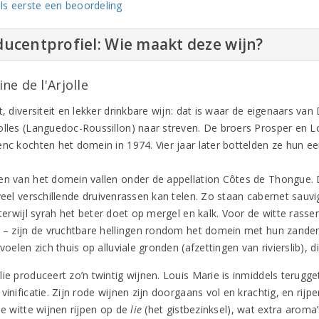
ls eerste een beoordeling
ucentprofiel: Wie maakt deze wijn?
e de l'Arjolle
t, diversiteit en lekker drinkbare wijn: dat is waar de eigenaars van
olles (Languedoc-Roussillon) naar streven. De broers Prosper en L
nc kochten het domein in 1974. Vier jaar later bottelden ze hun eer
en van het domein vallen onder de appellation Côtes de Thongue. D
 veel verschillende druivenrassen kan telen. Zo staan cabernet sauv
, terwijl syrah het beter doet op mergel en kalk. Voor de witte ras
r – zijn de vruchtbare hellingen rondom het domein met hun zande
 voelen zich thuis op alluviale gronden (afzettingen van rivierslib),
ie produceert zo’n twintig wijnen. Louis Marie is inmiddels terugge
vinificatie. Zijn rode wijnen zijn doorgaans vol en krachtig, en rijpe
le witte wijnen rijpen op de
lie
(het gistbezinksel), wat extra aroma