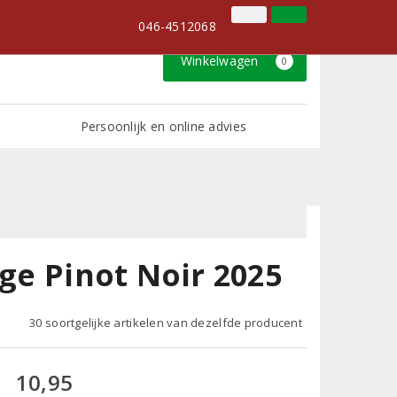
046-4512068
Inloggen
Klantenservice
046-4512068
Winkelwagen
0
Persoonlijk en online advies
uge Pinot Noir 2025
30 soortgelijke artikelen van dezelfde producent
10,95