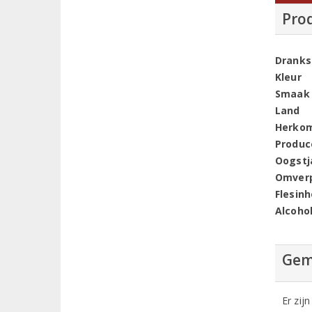
Pro
Dranks
Kleur
Smaak
Land
Herko
Produc
Oogstj
Omver
Flesin
Alcoho
Gem
Er zij