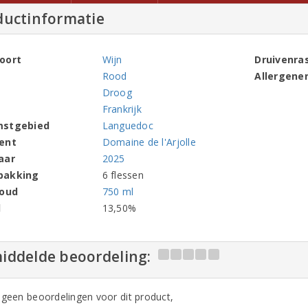
ductinformatie
oort
Wijn
Druivenra
Rood
Allergene
Droog
Frankrijk
mstgebied
Languedoc
ent
Domaine de l'Arjolle
aar
2025
pakking
6 flessen
houd
750 ml
l
13,50%
iddelde beoordeling:
n geen beoordelingen voor dit product,