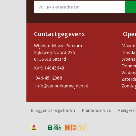
Contactgegevens
Open
Wijnhandel van Berkum
Maand
Rijksweg Noord 235
Dinsda
6136 AB Sittard
Woens
Donder
KvK: 14043648
Vrijdag
046-4512068
Zaterd
info@vanberkumwijnen.nl
Zondag
Inloggen of registreren
Klantenservice
Veilig wi