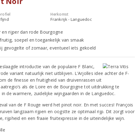
t Noir
rofiel
Herkomst
fijnd
Frankrijk - Languedoc
 en rijper dan rode Bourgogne
 fruitig, soepel en toegankelijk van smaak
ij gevogelte of zomaar, eventueel iets gekoeld
eslaagde introductie van de populaire F Blanc,
ode variant natuurlijk niet uitblijven. L’Arjolles idee achter de F-
 om de finesse en fruitigheid van druivenrassen uit
maatregio’s als de Loire en de Bourgogne tot uitdrukking te
 in de warmere, zuidelijke wijngaarden in de Languedoc.
geval van de F Rouge werd het pinot noir. En met succes! François
druiven langzaam rijpen en oogstte ze optimaal rijp. Dit zorgt voor
e, rijpheid en een fraaie fruitexpressie in de uiteindelijke wijn.