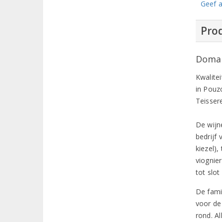
Geef a
Prod
Domain
Kwalitei
in Pouz
Teissere
De wijn
bedrijf
kiezel)
viognie
tot slot
De famil
voor de 
rond. Al