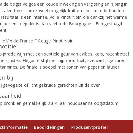
na de oogst volgde een koude inweking en vergisting en rijping in
jstalen tanks, om zoveel mogelijk fruit en finesse te behouden.
resultaat is een intense, volle Pinot Noir, die dankzij het warme
 rijper en soepeler is dan veel rode Bourgognes. Een geslaagd
ent!
notitie
bijnrode wijn met een subtiele geur van aalbes, kers, rozenbottel
e kruiden. Elegante stijl met rijp rood fruit, evenwichtige zuren
 tannines. De finale is soepel met tonen van peper en laurier.
n bij
j gevogelte of licht gekruide gerechten uit de oven.
aarheid
op dronk en gemakkelijk 3 à 4 jaar houdbaar na oogstdatum.
ctinformatie
Beoordelingen
Producentprofiel