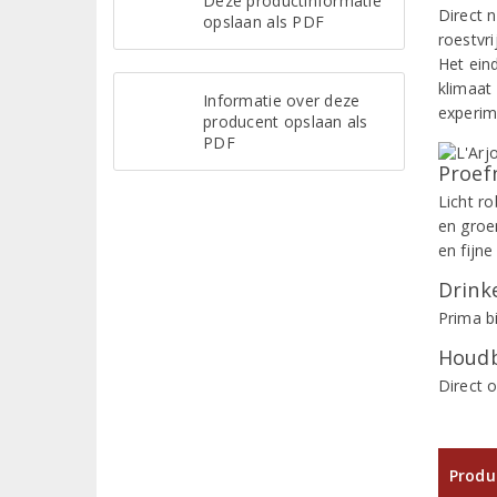
Deze productinformatie
Direct 
opslaan als PDF
roestvri
Het eind
klimaat
Informatie over deze
experim
producent opslaan als
PDF
Proef
Licht ro
en groen
en fijne
Drinke
Prima bi
Houdb
Direct 
Produ