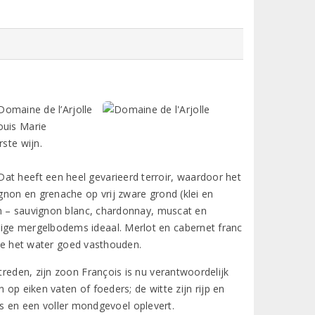
 Domaine de l’Arjolle
ouis Marie
ste wijn.
at heeft een heel gevarieerd terroir, waardoor het
ignon en grenache op vrij zware grond (klei en
sen – sauvignon blanc, chardonnay, muscat en
rige mergelbodems ideaal. Merlot en cabernet franc
 die het water goed vasthouden.
treden, zijn zoon François is nu verantwoordelijk
n op eiken vaten of foeders; de witte zijn rijp en
’s en een voller mondgevoel oplevert.