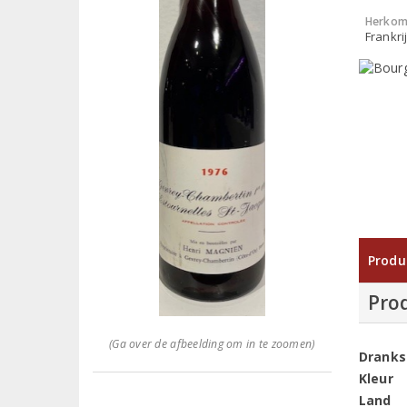
Herkom
Frankri
Produ
Pro
(Ga over de afbeelding om in te zoomen)
Dranks
Kleur
Land