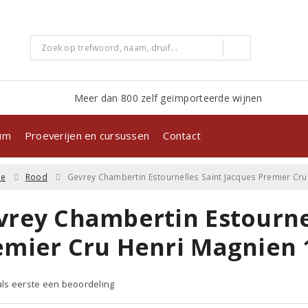
Meer dan 800 zelf geïmporteerde wijnen
kum
Proeverijen en cursussen
Contact
ne
Rood
Gevrey Chambertin Estournelles Saint Jacques Premier Cru
vrey Chambertin Estournel
emier Cru Henri Magnien 
 als eerste een beoordeling