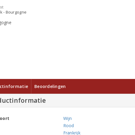
st
jk - Bourgogne
ctinformatie
Beoordelingen
ductinformatie
oort
Wijn
Rood
Frankrijk