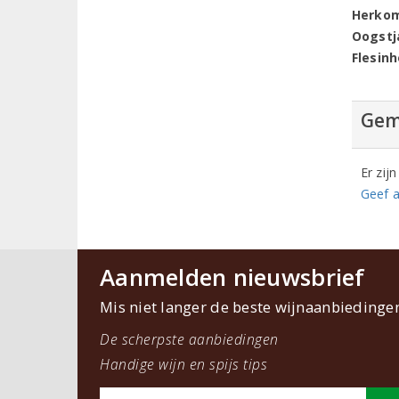
Herko
Oogstj
Flesin
Gem
Er zij
Geef a
Aanmelden nieuwsbrief
Mis niet langer de beste wijnaanbiedinge
De scherpste aanbiedingen
Handige wijn en spijs tips