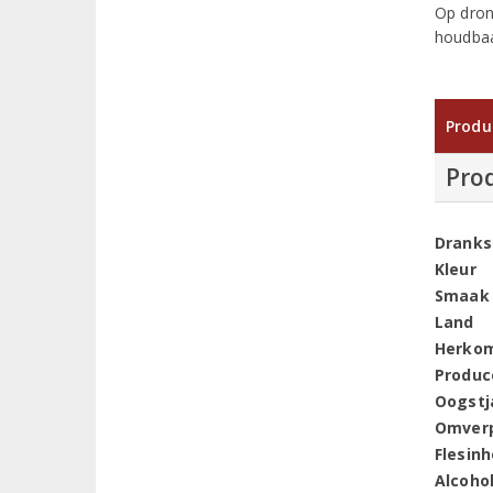
Op dron
houdbaa
Produ
Pro
Dranks
Kleur
Smaak
Land
Herko
Produc
Oogstj
Omver
Flesin
Alcoho