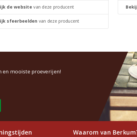
ijk de website
van deze producent
Bekij
ijk sfeerbeelden
van deze producent
n en mooiste proeverijen!
ingstijden
Waarom van Berkum