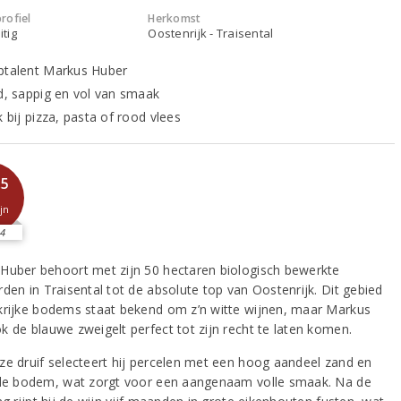
rofiel
Herkomst
itig
Oostenrijk - Traisental
ptalent Markus Huber
nd, sappig en vol van smaak
k bij pizza, pasta of rood vlees
,5
jn
4
Huber behoort met zijn 50 hectaren biologisch bewerkte
den in Traisental tot de absolute top van Oostenrijk. Dit gebied
krijke bodems staat bekend om z’n witte wijnen, maar Markus
k de blauwe zweigelt perfect tot zijn recht te laten komen.
ze druif selecteert hij percelen met een hoog aandeel zand en
 de bodem, wat zorgt voor een aangenaam volle smaak. Na de