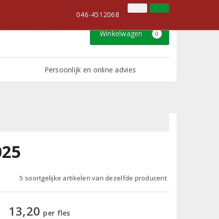
046-4512068
Inloggen
Klantenservice
046-4512068
Winkelwagen
0
Persoonlijk en online advies
025
5 soortgelijke artikelen van dezelfde producent
13,20
per fles