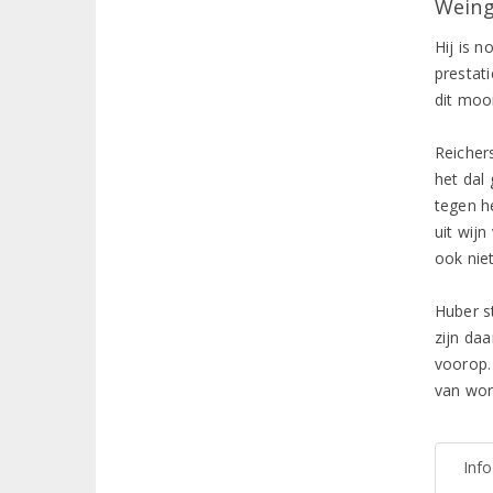
Weing
Hij is n
prestat
dit mooi
Reicher
het dal 
tegen h
uit wijn
ook nie
Huber s
zijn da
voorop. 
van won
Inf