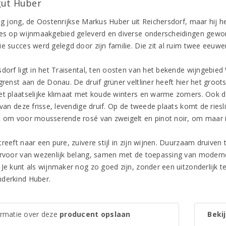
ut Huber
og jong, de Oostenrijkse Markus Huber uit Reichersdorf, maar hij he
ies op wijnmaakgebied geleverd en diverse onderscheidingen gewo
e succes werd gelegd door zijn familie. Die zit al ruim twee eeuwen
sdorf ligt in het Traisental, ten oosten van het bekende wijngebie
grenst aan de Donau. De druif grüner veltliner heeft hier het groot
et plaatselijke klimaat met koude winters en warme zomers. Ook 
 van deze frisse, levendige druif. Op de tweede plaats komt de ries
t om voor mousserende rosé van zweigelt en pinot noir, om maar 
treeft naar een pure, zuivere stijl in zijn wijnen. Duurzaam druive
arvoor van wezenlijk belang, samen met de toepassing van moderne 
Je kunt als wijnmaker nog zo goed zijn, zonder een uitzonderlijk ter
derkind Huber.
ormatie over deze
producent opslaan
Bekij