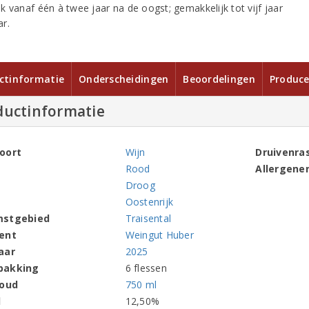
k vanaf één à twee jaar na de oogst; gemakkelijk tot vijf jaar
r.
ctinformatie
Onderscheidingen
Beoordelingen
Produce
ductinformatie
oort
Wijn
Druivenra
Rood
Allergene
Droog
Oostenrijk
mstgebied
Traisental
ent
Weingut Huber
aar
2025
pakking
6 flessen
houd
750 ml
l
12,50%