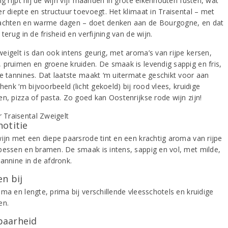
ng rijpt hij de wijn vijf maanden in grote eikenhouten fusten, wat
er diepte en structuur toevoegt. Het klimaat in Traisental – met
achten en warme dagen – doet denken aan de Bourgogne, en dat
 terug in de frisheid en verfijning van de wijn.
eigelt is dan ook intens geurig, met aroma’s van rijpe kersen,
 pruimen en groene kruiden. De smaak is levendig sappig en fris,
ne tannines. Dat laatste maakt ‘m uitermate geschikt voor aan
chenk ‘m bijvoorbeeld (licht gekoeld) bij rood vlees, kruidige
en, pizza of pasta. Zo goed kan Oostenrijkse rode wijn zijn!
notitie
wijn met een diepe paarsrode tint en een krachtig aroma van rijpe
bessen en bramen. De smaak is intens, sappig en vol, met milde,
tannine in de afdronk.
n bij
ma en lengte, prima bij verschillende vleesschotels en kruidige
en.
aarheid