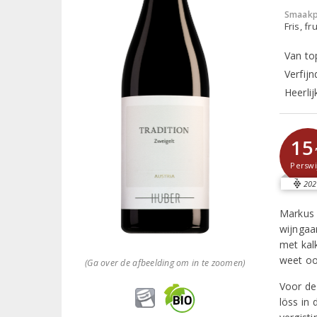
Smaakp
Fris, fru
Van to
Verfij
Heerlij
15
Perswi
202
Markus 
wijngaar
met kal
weet oo
(Ga over de afbeelding om in te zoomen)
Voor de
löss in