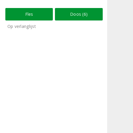
Fles
Doos (6)
Op verlanglijst