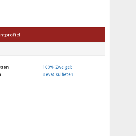
ntprofiel
ssen
100% Zweigelt
n
Bevat sulfieten