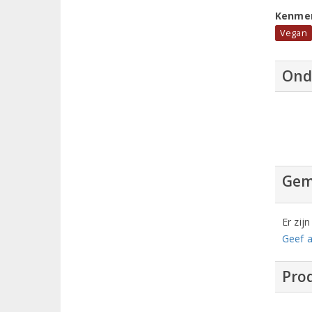
Kenme
Vegan
Ond
Gem
Er zij
Geef a
Prod