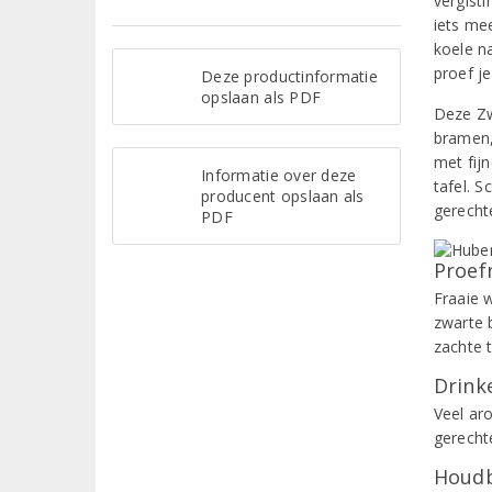
vergisti
iets me
koele n
proef je
Deze productinformatie
opslaan als PDF
Deze Zw
bramen,
met fij
Informatie over deze
tafel. S
producent opslaan als
gerecht
PDF
Proef
Fraaie 
zwarte 
zachte 
Drinke
Veel aro
gerecht
Houdb