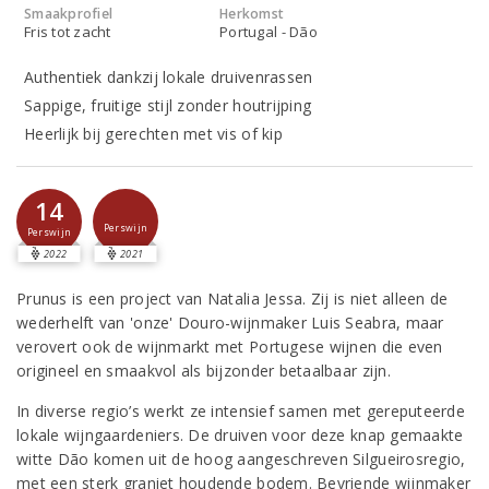
Smaakprofiel
Herkomst
Fris tot zacht
Portugal - Dão
Authentiek dankzij lokale druivenrassen
Sappige, fruitige stijl zonder houtrijping
Heerlijk bij gerechten met vis of kip
14
Perswijn
Perswijn
2022
2021
Prunus is een project van Natalia Jessa. Zij is niet alleen de
wederhelft van 'onze' Douro-wijnmaker Luis Seabra, maar
verovert ook de wijnmarkt met Portugese wijnen die even
origineel en smaakvol als bijzonder betaalbaar zijn.
In diverse regio’s werkt ze intensief samen met gereputeerde
lokale wijngaardeniers. De druiven voor deze knap gemaakte
witte Dão komen uit de hoog aangeschreven Silgueirosregio,
met een sterk graniet houdende bodem. Bevriende wijnmaker