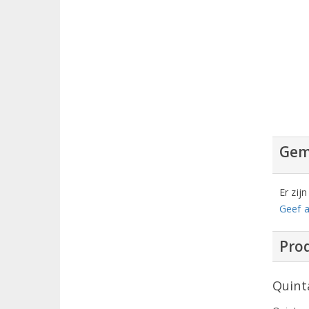
Gem
Er zij
Geef a
Prod
Quint