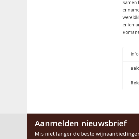
Samen le
er name
wereldk
er iema
Romanei
Inf
Bek
Bek
Aanmelden nieuwsbrief
Mis niet langer de beste wijnaanbiedinge