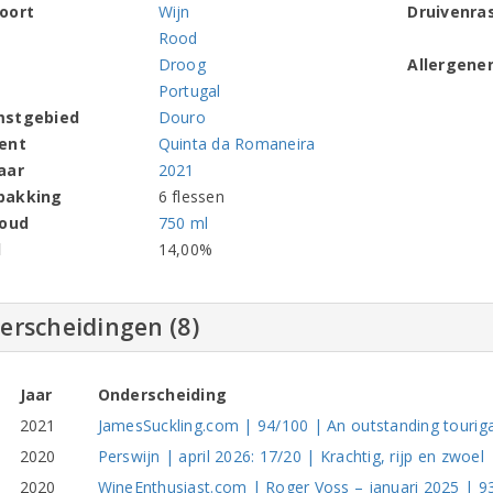
oort
Wijn
Druivenra
Rood
Droog
Allergene
Portugal
mstgebied
Douro
ent
Quinta da Romaneira
aar
2021
pakking
6 flessen
houd
750 ml
l
14,00%
erscheidingen (8)
Jaar
Onderscheiding
2021
JamesSuckling.com | 94/100 | An outstanding tourig
2020
Perswijn | april 2026: 17/20 | Krachtig, rijp en zwoel
2020
WineEnthusiast.com | Roger Voss – januari 2025 | 9