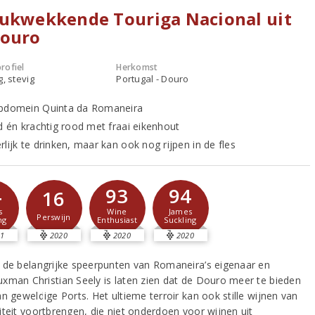
rukwekkende Touriga Nacional uit
Douro
rofiel
Herkomst
g, stevig
Portugal - Douro
pdomein Quinta da Romaneira
nd én krachtig rood met fraai eikenhout
lijk te drinken, maar kan ook nog rijpen in de fles
4
93
94
16
s
Wine
James
Perswijn
ng
Enthusiast
Suckling
1
2020
2020
2020
 de belangrijke speerpunten van Romaneira’s eigenaar en
xman Christian Seely is laten zien dat de Douro meer te bieden
n geweldige Ports. Het ultieme terroir kan ook stille wijnen van
iteit voortbrengen, die niet onderdoen voor wijnen uit