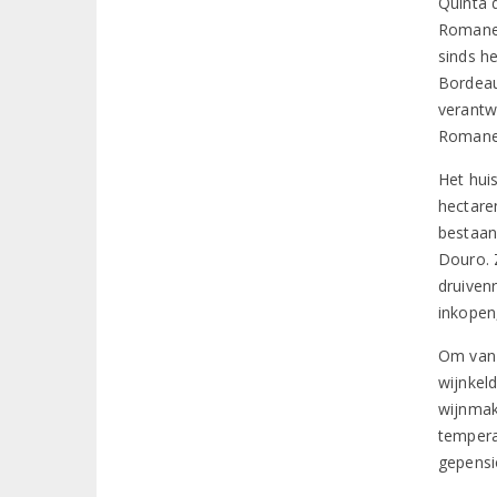
Quinta 
Romanei
sinds h
Bordeau
verantw
Romanei
Het hui
hectare
bestaan 
Douro. 
druiven
inkopen
Om van 
wijnkeld
wijnmak
tempera
gepensi