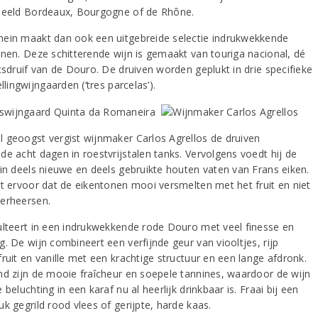
beeld Bordeaux, Bourgogne of de Rhône.
ein maakt dan ook een uitgebreide selectie indrukwekkende
jnen. Deze schitterende wijn is gemaakt van touriga nacional, dé
tsdruif van de Douro. De druiven worden geplukt in drie specifieke
ellingwijngaarden (‘tres parcelas’).
 geoogst vergist wijnmaker Carlos Agrellos de druiven
de acht dagen in roestvrijstalen tanks. Vervolgens voedt hij de
 in deels nieuwe en deels gebruikte houten vaten van Frans eiken.
gt ervoor dat de eikentonen mooi versmelten met het fruit en niet
erheersen.
ulteert in een indrukwekkende rode Douro met veel finesse en
. De wijn combineert een verfijnde geur van viooltjes, rijp
ruit en vanille met een krachtige structuur en een lange afdronk.
nd zijn de mooie fraîcheur en soepele tannines, waardoor de wijn
 beluchting in een karaf nu al heerlijk drinkbaar is. Fraai bij een
k gegrild rood vlees of gerijpte, harde kaas.