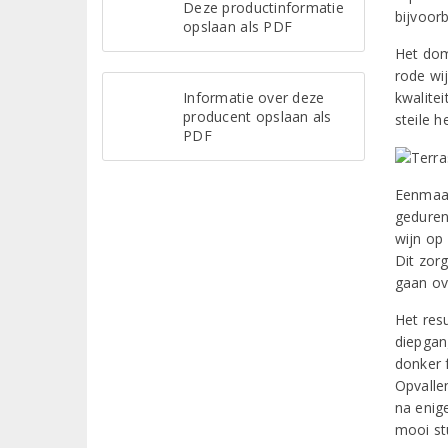
Deze productinformatie
bijvoor
opslaan als PDF
Het dom
rode wi
Informatie over deze
kwalitei
producent opslaan als
steile h
PDF
Eenmaal
geduren
wijn op
Dit zor
gaan ov
Het res
diepgang
donker f
Opvalle
na enige
mooi stu