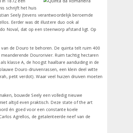
l in 1872 een
s schrijft het huis
istian Seely (tevens verantwoordelijk beroemde
os. Eerder was dit illustere duo ook al
o Noval, dat op een steenworp afstand ligt. Op
p van de Douro te behoren. De quinta telt ruim 400
e, meanderende Dourorivier. Ruim tachtig hectaren
n als klasse A, de hoogst haalbare aanduiding in de
blauwe Douro-druivenrassen, een klein deel witte
rah, petit verdot). Waar veel huizen druiven moeten
 maken, bouwde Seely een volledig nieuwe
et altijd even praktisch. Deze state of the art
woord én goed voor een constante koele
arlos Agrellos, de getalenteerde neef van de