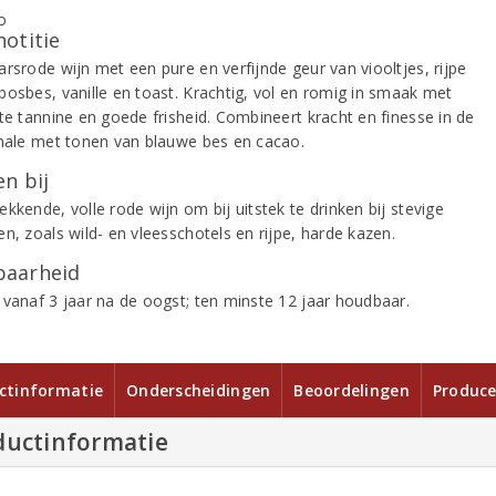
notitie
arsrode wijn met een pure en verfijnde geur van viooltjes, rijpe
bosbes, vanille en toast. Krachtig, vol en romig in smaak met
ste tannine en goede frisheid. Combineert kracht en finesse in de
inale met tonen van blauwe bes en cacao.
n bij
kkende, volle rode wijn om bij uitstek te drinken bij stevige
n, zoals wild- en vleesschotels en rijpe, harde kazen.
aarheid
 vanaf 3 jaar na de oogst; ten minste 12 jaar houdbaar.
ctinformatie
Onderscheidingen
Beoordelingen
Produce
ductinformatie