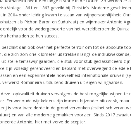
da Romaneira heeft een lange historie in de Douro. Zo werden er a
ra Vintage 1861 en 1863 geveild bij Christie’s. Moderne geschiedeni
et in 2004 onder leiding kwam te staan van wijnpersoonlijkheid Chr
xhuizen als Pichon Baron en Suduiraut) en wijnmaker Antonio Agrell
oordelijk voor de wedergeboorte van het wereldberoemde Quinta d
ra herhaalden ze hun succes.
s beschikt dan ook over het perfecte terroir om tot de absolute to
n, die zich zo’n drie kilometer uitstrekken langs de indrukwekkend
uit steile terraswijngaarden, die stuk voor stuk geclassificeerd zij
Ze zijn volledig gerenoveerd en beplant met overwegend de edele 
rassen en een experimentele hoeveelheid internationale druiven (sy
, verwerkt Romaneira uitsluitend druiven uit eigen wijngaarden.
deze topkwaliteit druiven vervolgens de best mogelijke wijnen te
er. Eeuwenoude wijnkelders zijn immers bijzonder pittoresk, maar ni
erij is voor twee derde in de grond verzonken (esthetisch verant
tuur) en van alle moderne gemakken voorzien. Sinds 2017 zwaait C
oneerde Antonio, hier met verve de scepter.