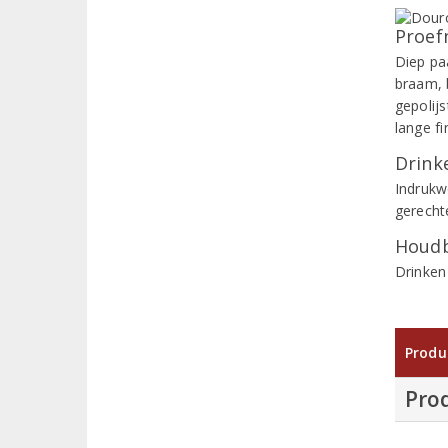
Proef
Diep pa
braam, 
gepolij
lange f
Drinke
Indrukwe
gerechte
Houdb
Drinken
Produ
Pro