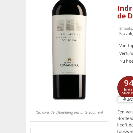
Ind
de 
Smaakp
Krachti
Van to
Verfij
Nu heer
9
Jame
Suckli
202
Een van
(Ga over de afbeelding om in te zoomen)
Bordeau
heeft da
topkwal