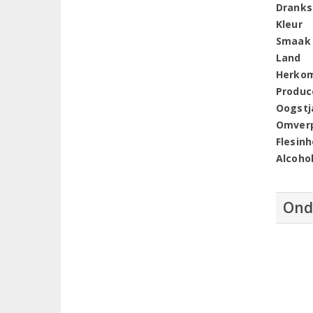
Dranks
Kleur
Smaak
Land
Herko
Produc
Oogstj
Omver
Flesin
Alcoho
Ond