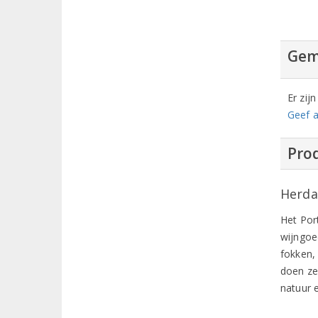
Gem
Er zij
Geef a
Prod
Herda
Het Por
wijngoe
fokken,
doen ze
natuur e