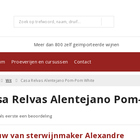
Meer dan 800 zelf geïmporteerde wijnen
kum
Proeverijen en cursussen
Contact
Wit
Casa Relvas Alentejano Pom-Pom White
sa Relvas Alentejano Pom
 als eerste een beoordeling
uw van sterwijnmaker Alexandre