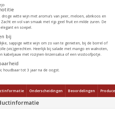
notitie
, droge witte wijn met aroma’s van peer, meloen, abrikoos en
 Zacht en vol van smaak met rijp geel fruit en milde zuren. De
s elegant en soepel.
n bij
lijke, sappige witte wijn om zo van te genieten, bij de borrel of
lle (vis)gerechten. Heerlijk bij salade met mango en walnoten,
n kabeljauw met rozijnen-linzensalsa of een visstoofpotje.
aarheid
; houdbaar tot 3 jaar na de oogst.
ctinformatie
Onderscheidingen
Beoordelingen
Produce
ductinformatie