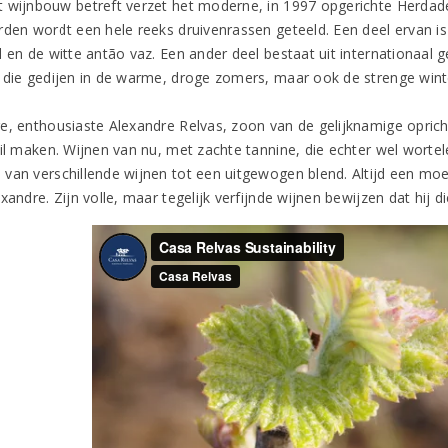
 wijnbouw betreft verzet het moderne, in 1997 opgerichte Herdade
rden wordt een hele reeks druivenrassen geteeld. Een deel ervan is
 en de witte antão vaz. Een ander deel bestaat uit internationaal g
 die gedijen in de warme, droge zomers, maar ook de strenge wint
e, enthousiaste Alexandre Relvas, zoon van de gelijknamige opricht
il maken. Wijnen van nu, met zachte tannine, die echter wel wortele
van verschillende wijnen tot een uitgewogen blend. Altijd een moe
xandre. Zijn volle, maar tegelijk verfijnde wijnen bewijzen dat hij d