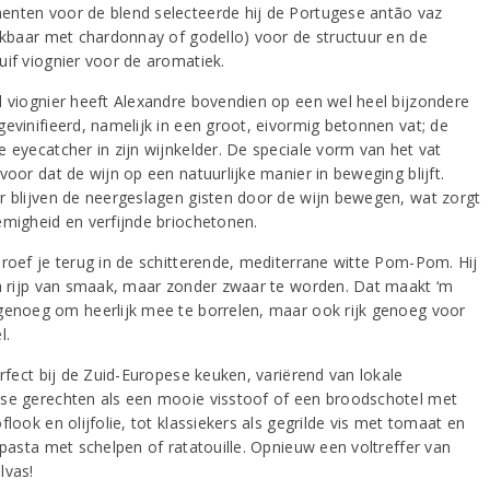
nten voor de blend selecteerde hij de Portugese antão vaz
ijkbaar met chardonnay of godello) voor de structuur en de
uif viognier voor de aromatiek.
l viognier heeft Alexandre bovendien op een wel heel bijzondere
gevinifieerd, namelijk in een groot, eivormig betonnen vat; de
e eyecatcher in zijn wijnkelder. De speciale vorm van het vat
voor dat de wijn op een natuurlijke manier in beweging blijft.
r blijven de neergeslagen gisten door de wijn bewegen, wat zorgt
èmigheid en verfijnde briochetonen.
proef je terug in de schitterende, mediterrane witte Pom-Pom. Hij
en rijp van smaak, maar zonder zwaar te worden. Dat maakt ‘m
genoeg om heerlijk mee te borrelen, maar ook rijk genoeg voor
l.
erfect bij de Zuid-Europese keuken, variërend van lokale
se gerechten als een mooie visstoof of een broodschotel met
flook en olijfolie, tot klassiekers als gegrilde vis met tomaat en
 pasta met schelpen of ratatouille. Opnieuw een voltreffer van
lvas!