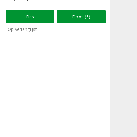
Fles
Doos (6)
Op verlanglijst