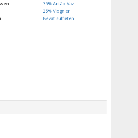
ssen
75% Antão Vaz
25% Viognier
n
Bevat sulfieten