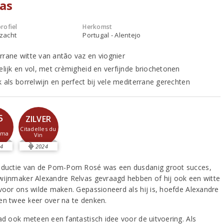
as
rofiel
Herkomst
 zacht
Portugal - Alentejo
rrane witte van antão vaz en viognier
delijk en vol, met crèmigheid en verfijnde briochetonen
k als borrelwijn en perfect bij vele mediterrane gerechten
5
ZILVER
Citadelles du
sma
Vin
4
2024
oductie van de Pom-Pom Rosé was een dusdanig groot succes,
wijnmaker Alexandre Relvas gevraagd hebben of hij ook een witte
 voor ons wilde maken. Gepassioneerd als hij is, hoefde Alexandre
en twee keer over na te denken.
had ook meteen een fantastisch idee voor de uitvoering. Als