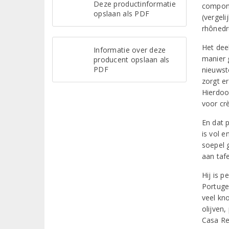
Deze productinformatie
compone
opslaan als PDF
(vergel
rhônedr
Het dee
Informatie over deze
manier 
producent opslaan als
PDF
nieuwst
zorgt er
Hierdoo
voor cr
En dat 
is vol 
soepel 
aan tafe
Hij is p
Portuge
veel kno
olijven,
Casa Re