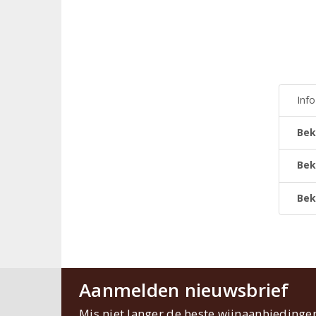
Inf
Bek
Bek
Bek
Aanmelden nieuwsbrief
Mis niet langer de beste wijnaanbiedinge