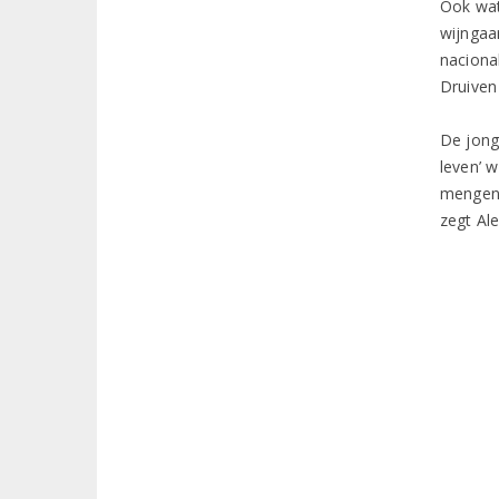
Ook wat
wijngaa
nacional
Druiven
De jong
leven’ w
mengen 
zegt Ale