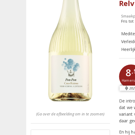
Relv
Smaakp
Fris tot
Medite
Verlei
Heerlij
8
,
Hamer
202
De intr
dat we 
variant
(Ga over de afbeelding om in te zoomen)
daar ge
En hij 