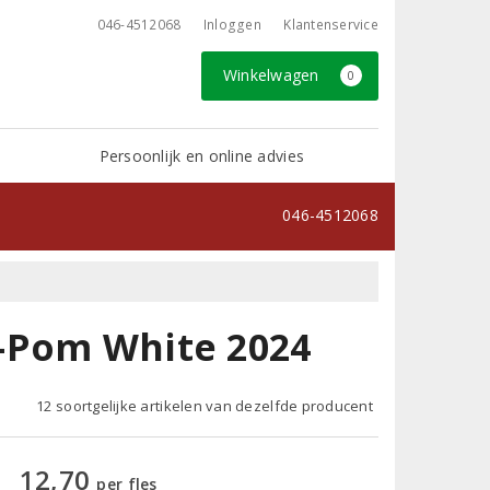
046-4512068
Inloggen
Klantenservice
Winkelwagen
0
Persoonlijk en online advies
046-4512068
-Pom White 2024
12 soortgelijke artikelen van dezelfde producent
12,70
per fles