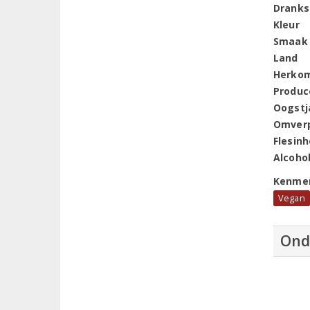
Dranks
Kleur
Smaak
Land
Herko
Produc
Oogstj
Omver
Flesin
Alcoho
Kenme
Vegan
Ond