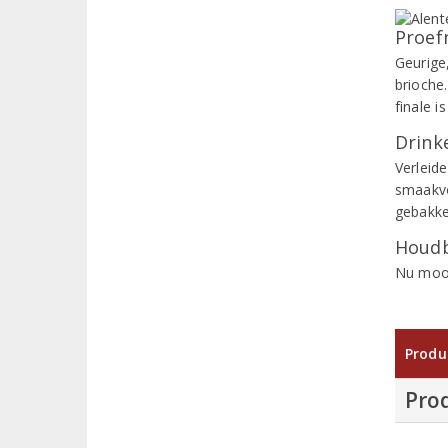
Proef
Geurige
brioche.
finale i
Drinke
Verleide
smaakvo
gebakke
Houdb
Nu mooi
Produ
Pro