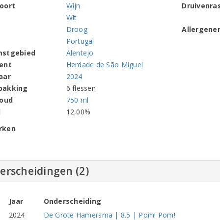
oort
Wijn
Druivenra
Wit
Droog
Allergene
Portugal
mstgebied
Alentejo
ent
Herdade de São Miguel
aar
2024
pakking
6 flessen
houd
750 ml
l
12,00%
rken
erscheidingen (2)
Jaar
Onderscheiding
2024
De Grote Hamersma | 8.5 | Pom! Pom!