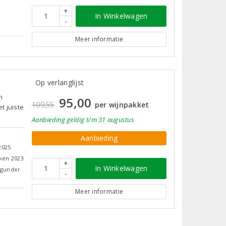
+
In Winkelwagen
-
Meer informatie
Op verlanglijst
n
95,00
109,55
per wijnpakket
t juiste
Aanbieding
geldig
t/m 31 augustus
Aanbieding
2025
cken 2023
+
In Winkelwagen
rgunder
-
Meer informatie