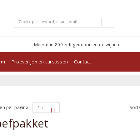
Meer dan 800 zelf geïmporteerde wijnen
kum
Proeverijen en cursussen
Contact
en per pagina:
Sort
oefpakket