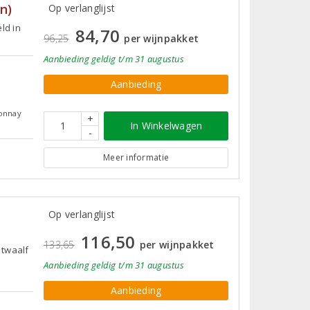
n)
Op verlanglijst
ld in
84,70
96,25
per wijnpakket
Aanbieding
geldig
t/m 31 augustus
Aanbieding
donnay
+
In Winkelwagen
-
Meer informatie
Op verlanglijst
116,50
133,65
per wijnpakket
 twaalf
Aanbieding
geldig
t/m 31 augustus
Aanbieding