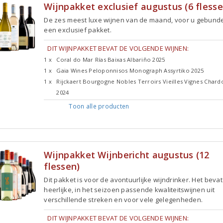
Wijnpakket exclusief augustus (6 flesse
De zes meest luxe wijnen van de maand, voor u gebunde
een exclusief pakket.
DIT WIJNPAKKET BEVAT DE VOLGENDE WIJNEN:
1 x
Coral do Mar Rías Baixas Albariño 2025
1 x
Gaia Wines Peloponnisos Monograph Assyrtiko 2025
1 x
Rijckaert Bourgogne Nobles Terroirs Vieilles Vignes Char
2024
Toon alle
producten
Wijnpakket Wijnbericht augustus (12
flessen)
Dit pakket is voor de avontuurlijke wijndrinker. Het bevat
heerlijke, in het seizoen passende kwaliteitswijnen uit
verschillende streken en voor vele gelegenheden.
DIT WIJNPAKKET BEVAT DE VOLGENDE WIJNEN: