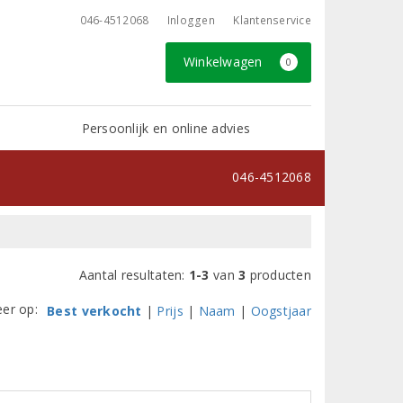
046-4512068
Inloggen
Klantenservice
Winkelwagen
0
Persoonlijk en online advies
046-4512068
Aantal resultaten:
1-3
van
3
producten
eer op:
Best verkocht
|
Prijs
|
Naam
|
Oogstjaar