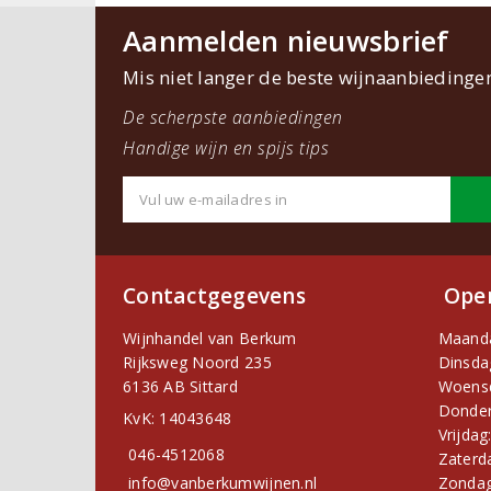
Aanmelden nieuwsbrief
Mis niet langer de beste wijnaanbiedinge
De scherpste aanbiedingen
Handige wijn en spijs tips
Contactgegevens
Open
Wijnhandel van Berkum
Maand
Rijksweg Noord 235
Dinsda
6136 AB Sittard
Woens
Donder
KvK: 14043648
Vrijdag
046-4512068
Zaterd
info@vanberkumwijnen.nl
Zondag