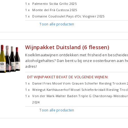
1 x
Palmento Sicilia Grillo 2025
1 x
Monte del Frà Custoza 2025
1 x
Domaine Coudoulet Pays d'Oc Viognier 2025
Toon alle
producten
Wijnpakket Duitsland (6 flessen)
Koelklimaatwijnen ontdekken met frisheid en bescheide
alcoholgehaltes? Dan bent u bij onze oosterburen aan he
adres!
DIT WIJNPAKKET BEVAT DE VOLGENDE WIJNEN:
1 x
Daniel Fries Mosel Vom Grauen Schiefer Riesling Trocken 
1 x
Weingut Karthäuserhof Mosel Schieferkristall Riesling Tro
1 x
Von der Mark-Walter Baden Triple G Chardonnay-Weissbu
2024
Toon alle
producten