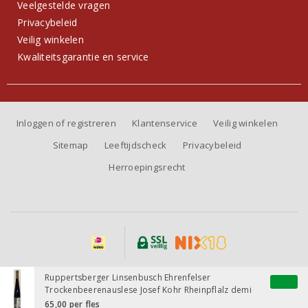
Veelgestelde vragen
Privacybeleid
Veilig winkelen
Kwaliteitsgarantie en service
Inloggen of registreren
Klantenservice
Veilig winkelen
Sitemap
Leeftijdscheck
Privacybeleid
Herroepingsrecht
Alle prijzen zijn inclusief BTW, exclusief eventuele verzendkosten.
Ruppertsberger Linsenbusch Ehrenfelser
Trockenbeerenauslese Josef Kohr Rheinpflalz demi
1992
65,00
per fles