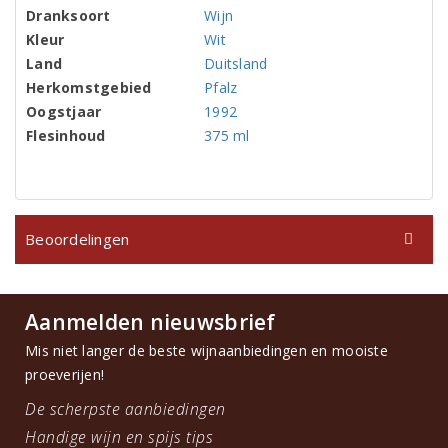
Dranksoort
Wijn
Kleur
Wit
Land
Duitsland
Herkomstgebied
Pfalz
Oogstjaar
1992
Flesinhoud
375 ml
Beoordelingen
Aanmelden nieuwsbrief
Mis niet langer de beste wijnaanbiedingen en mooiste
proeverijen!
De scherpste aanbiedingen
Handige wijn en spijs tips