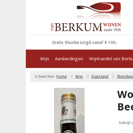
Gratis thuisbezorgd vanaf € 100,-
Wijn
Aanbiedingen
Wijnhandel van Ber
U bent hier:
Home
Wijn
Duitsland
Rheinhe
Wo
Be
Schrijf