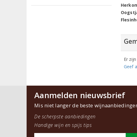
Herko
Oogstj
Flesin
Gem
Er zij
Geef a
Aanmelden nieuwsbrief
Mis niet langer de beste wijnaanbiedinge
De scherpste aanbiedingen
Handige wijn en spijs tips