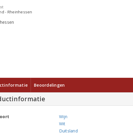
st
and - Rheinhessen
ctinformatie
Beoordelingen
ductinformatie
oort
Wijn
Wit
Duitsland