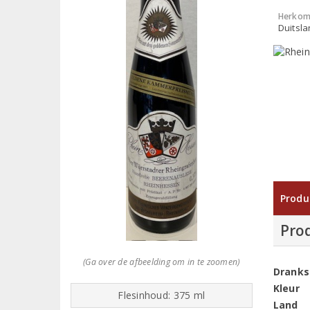
Herkom
Duitsl
Produ
Pro
(Ga over de afbeelding om in te zoomen)
Dranks
Kleur
Flesinhoud: 375 ml
Land