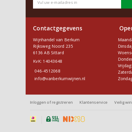
Contactgegevens
Open
Wijnhandel van Berkum
Maand
Rijksweg Noord 235
Dinsda
6136 AB Sittard
Woens
Donder
KvK: 14043648
Vrijdag
046-4512068
Zaterd
info@vanberkumwijnen.nl
Zondag
Inloggen of registreren
Klantenservice
Veilig wi