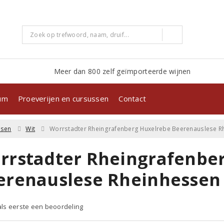
Meer dan 800 zelf geïmporteerde wijnen
kum
Proeverijen en cursussen
Contact
ssen
Wit
Worrstadter Rheingrafenberg Huxelrebe Beerenauslese R
rrstadter Rheingrafenbe
erenauslese Rheinhessen
 als eerste een beoordeling