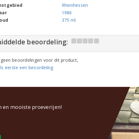
mstgebied
Rheinhessen
aar
1986
houd
375 ml
iddelde beoordeling:
n geen beoordelingen voor dit product,
ls eerste een beoordeling
n en mooiste proeverijen!