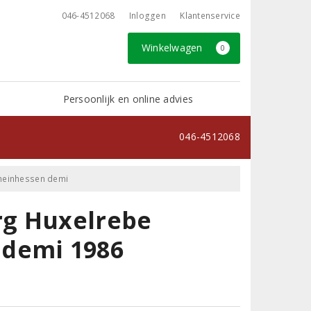
046-4512068
Inloggen
Klantenservice
Winkelwagen
0
Persoonlijk en online advies
046-4512068
heinhessen demi
rg Huxelrebe
 demi 1986