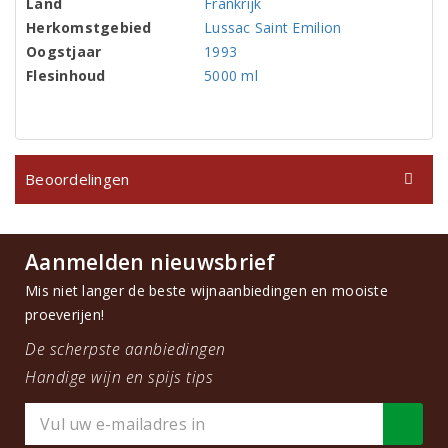
Land
Frankrijk
Herkomstgebied
Lussac Saint Emilion
Oogstjaar
1993
Flesinhoud
5000 ml
Beoordelingen
Aanmelden nieuwsbrief
Mis niet langer de beste wijnaanbiedingen en mooiste
proeverijen!
De scherpste aanbiedingen
Handige wijn en spijs tips