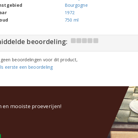
mstgebied
Bourgogne
aar
1972
houd
750 ml
iddelde beoordeling:
n geen beoordelingen voor dit product,
ls eerste een beoordeling
n en mooiste proeverijen!