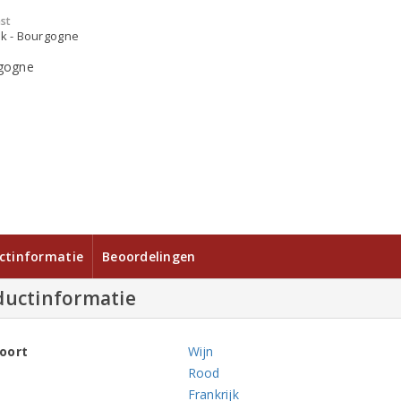
st
jk - Bourgogne
ctinformatie
Beoordelingen
ductinformatie
oort
Wijn
Rood
Frankrijk