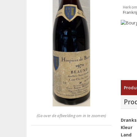
Herkom
Frankri
Produ
Pro
(Ga over de afbeelding om in te zoomen)
Dranks
Kleur
Land