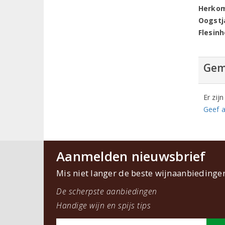
Herko
Oogstj
Flesin
Gem
Er zij
Geef a
Aanmelden nieuwsbrief
Mis niet langer de beste wijnaanbiedinge
De scherpste aanbiedingen
Handige wijn en spijs tips