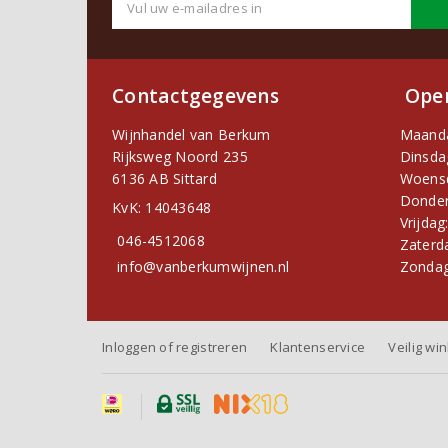
Contactgegevens
Open
Wijnhandel van Berkum
Maand
Rijksweg Noord 235
Dinsda
6136 AB Sittard
Woens
Donder
KvK: 14043648
Vrijdag
046-4512068
Zaterd
info@vanberkumwijnen.nl
Zondag
Inloggen of registreren
Klantenservice
Veilig wi