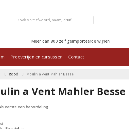
Meer dan 800 zelf geïmporteerde wijnen
kum
Proeverijen en cursussen
Contact
s
Rood
Moulin a Vent Mahler Besse
ulin a Vent Mahler Besse
 als eerste een beoordeling
st
jk - Beaujolais