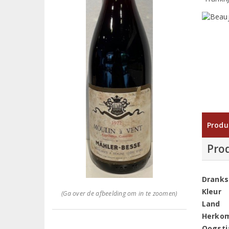
Produ
Pro
Dranks
Kleur
(Ga over de afbeelding om in te zoomen)
Land
Herko
Oogstj