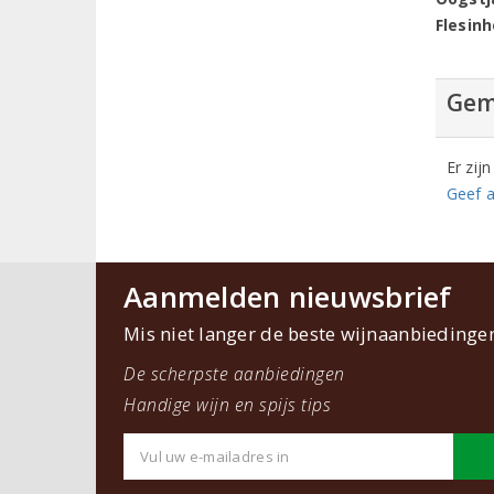
Flesin
Gem
Er zij
Geef a
Aanmelden nieuwsbrief
Mis niet langer de beste wijnaanbiedinge
De scherpste aanbiedingen
Handige wijn en spijs tips