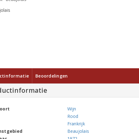
ctinformatie
Beoordelingen
ductinformatie
oort
Wijn
Rood
Frankrijk
mstgebied
Beaujolais
aar
1972