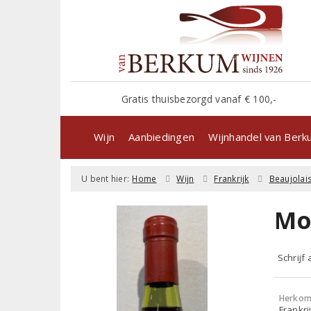
Gratis thuisbezorgd vanaf € 100,-
Wijn
Aanbiedingen
Wijnhandel van Ber
U bent hier:
Home
Wijn
Frankrijk
Beaujolai
Mo
Schrijf
Herkom
Frankri