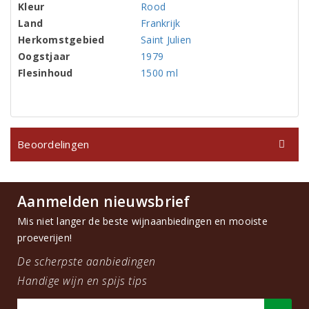
Kleur
Rood
Land
Frankrijk
Herkomstgebied
Saint Julien
Oogstjaar
1979
Flesinhoud
1500 ml
Beoordelingen
Aanmelden nieuwsbrief
Mis niet langer de beste wijnaanbiedingen en mooiste
proeverijen!
De scherpste aanbiedingen
Handige wijn en spijs tips