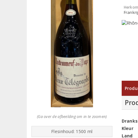
Herkom
Frankri
Produ
Pro
(Ga over de afbeelding om in te zoomen)
Dranks
Kleur
Flesinhoud: 1500 ml
Land