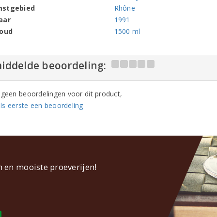
mstgebied
Rhône
aar
1991
houd
1500 ml
iddelde beoordeling:
n geen beoordelingen voor dit product,
ls eerste een beoordeling
n en mooiste proeverijen!