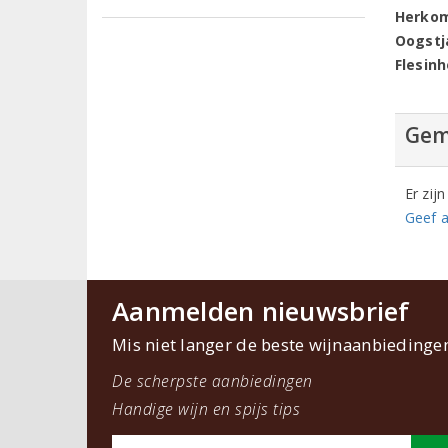
Herko
Oogstj
Flesin
Gem
Er zij
Geef a
Aanmelden nieuwsbrief
Mis niet langer de beste wijnaanbiedinge
De scherpste aanbiedingen
Handige wijn en spijs tips