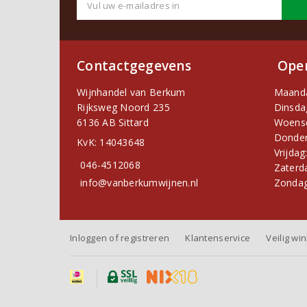
Contactgegevens
Open
Wijnhandel van Berkum
Maand
Rijksweg Noord 235
Dinsda
6136 AB Sittard
Woens
Donder
KvK: 14043648
Vrijdag
046-4512068
Zaterd
info@vanberkumwijnen.nl
Zondag
Inloggen of registreren
Klantenservice
Veilig wi