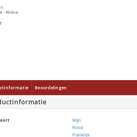
st
jk - Rhône
ctinformatie
Beoordelingen
ductinformatie
oort
Wijn
Rood
Frankrijk