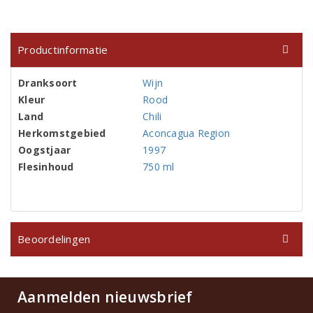
Productinformatie
Dranksoort
Wijn
Kleur
Rood
Land
Chili
Herkomstgebied
Aconcagua Region
Oogstjaar
1997
Flesinhoud
750 ml
Beoordelingen
Aanmelden nieuwsbrief