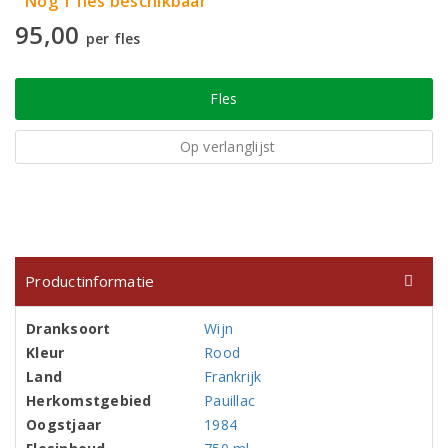
Nog 1 fles beschikbaar
95,00
per fles
Fles
Op verlanglijst
Productinformatie
Dranksoort
Wijn
Kleur
Rood
Land
Frankrijk
Herkomstgebied
Pauillac
Oogstjaar
1984