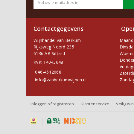
Contactgegevens
Open
Wijnhandel van Berkum
Maand
Rijksweg Noord 235
Dinsda
6136 AB Sittard
Woens
Donder
KvK: 14043648
Vrijdag
046-4512068
Zaterd
info@vanberkumwijnen.nl
Zondag
Inloggen of registreren
Klantenservice
Veilig wi