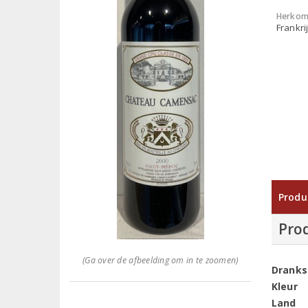
Herkom
Frankri
Produ
Pro
(Ga over de afbeelding om in te zoomen)
Dranks
Kleur
Land