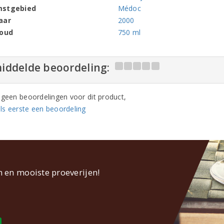
mstgebied
Médoc
aar
2000
houd
750 ml
iddelde beoordeling:
n geen beoordelingen voor dit product,
ls eerste een beoordeling
n en mooiste proeverijen!