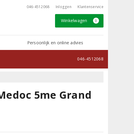
046-4512068
Inloggen
Klantenservice
Winkelwagen
0
Persoonlijk en online advies
046-4512068
 Medoc 5me Grand