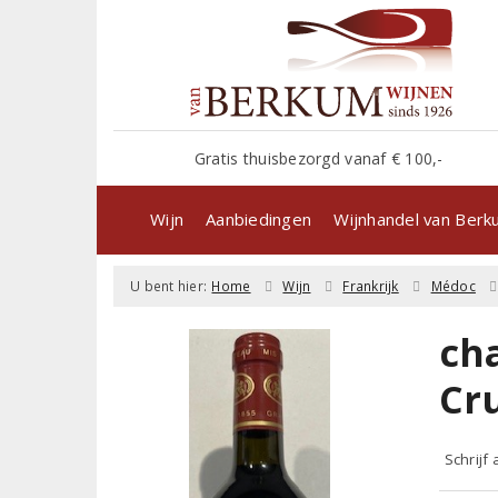
Gratis thuisbezorgd vanaf € 100,-
Wijn
Aanbiedingen
Wijnhandel van Ber
U bent hier:
Home
Wijn
Frankrijk
Médoc
ch
Cr
Schrijf