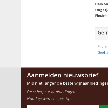
Herko
Oogstj
Flesin
Gem
Er zij
Geef a
Aanmelden nieuwsbrief
Mis niet langer de beste wijnaanbiedinge
De scherpste aanbiedingen
Handige wijn en spijs tips