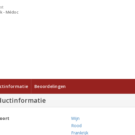
st
jk - Médoc
ctinformatie
Beoordelingen
ductinformatie
oort
Wijn
Rood
Frankrijk