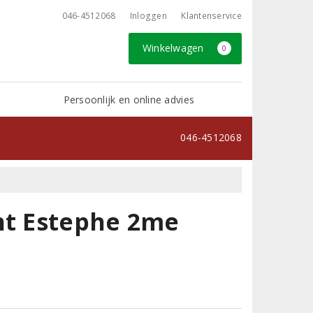
046-4512068
Inloggen
Klantenservice
Winkelwagen
0
Persoonlijk en online advies
046-4512068
nt Estephe 2me