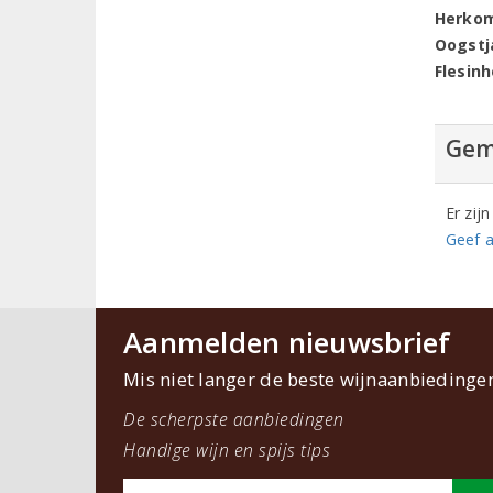
Herko
Oogstj
Flesin
Gem
Er zij
Geef a
Aanmelden nieuwsbrief
Mis niet langer de beste wijnaanbiedinge
De scherpste aanbiedingen
Handige wijn en spijs tips