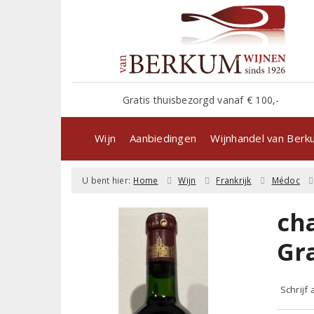
Gratis thuisbezorgd vanaf € 100,-
Wijn
Aanbiedingen
Wijnhandel van Ber
U bent hier:
Home
Wijn
Frankrijk
Médoc
ch
Gr
Schrijf