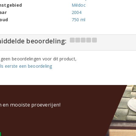
mstgebied
Médoc
aar
2004
houd
750 ml
iddelde beoordeling:
n geen beoordelingen voor dit product,
ls eerste een beoordeling
n en mooiste proeverijen!