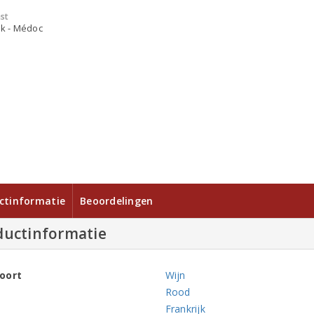
st
jk - Médoc
ctinformatie
Beoordelingen
ductinformatie
oort
Wijn
Rood
Frankrijk