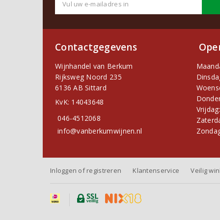
Contactgegevens
Open
Wijnhandel van Berkum
Maand
Rijksweg Noord 235
Dinsda
6136 AB Sittard
Woens
Donder
KvK: 14043648
Vrijdag
046-4512068
Zaterd
info@vanberkumwijnen.nl
Zondag
Inloggen of registreren
Klantenservice
Veilig wi