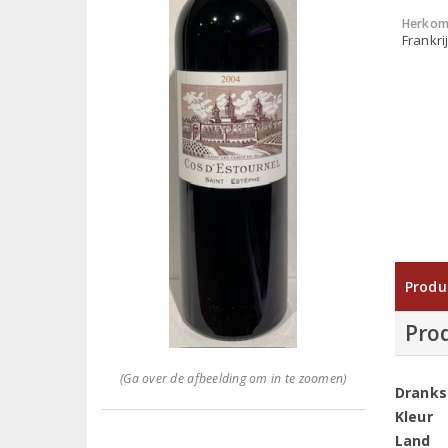
Herkom
Frankri
Produ
Pro
(Ga over de afbeelding om in te zoomen)
Dranks
Kleur
Land