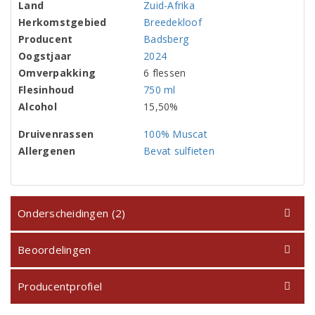
Land
Zuid-Afrika
Herkomstgebied
Breedekloof
Producent
Badsberg
Oogstjaar
2024
Omverpakking
6 flessen
Flesinhoud
750 ml
Alcohol
15,50%
Druivenrassen
100% Muscat
Allergenen
Bevat sulfieten
Onderscheidingen (2)
Beoordelingen
Producentprofiel