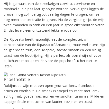
Hij is gemaakt van de streekeigen corvina, corvinone en
rondinella, die pas laat geoogst worden. Vervolgens liggen de
druiven nog zo’n dertig tot veertig dagen te drogen, om ze
nog meer concentratie te geven. Na de vergisting rijpt de wijn
twee maanden in tank en een jaar in grote eikenhouten vaten.
En dat levert een ontzettend lekkere rode op.
De Riposato heeft natuurlijk niet de complexiteit of
concentratie van de Ripasso of Amarone, maar wel intens rijp
en gedroogd fruit, een soepele, zachte smaak en een vleug
toast van de houtrijping. Hij is perfect als borrelwijn of voor
bij lichtere maaltijden. En voor de prijs hoeft u het niet te
laten.
Proefnotitie
Robijnrode wijn met een open geur van kers, framboos,
pruim en zoethout. De smaak is soepel en zacht met jam-
achtig fruit, goede fraîcheur en versmolten tannines. Milde en
sappige finale met tonen van laurier, rozijnen en toast.