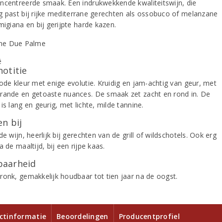
ncentreerde smaak. Een indrukwekkende kwaliteitswijn, die
g past bij rijke mediterrane gerechten als ossobuco of melanzane
migiana en bij gerijpte harde kazen.
notitie
rode kleur met enige evolutie. Kruidig en jam-achtig van geur, met
rande en getoaste nuances. De smaak zet zacht en rond in. De
is lang en geurig, met lichte, milde tannine.
n bij
de wijn, heerlijk bij gerechten van de grill of wildschotels. Ook erg
a de maaltijd, bij een rijpe kaas.
aarheid
ronk, gemakkelijk houdbaar tot tien jaar na de oogst.
ctinformatie
Beoordelingen
Producentprofiel