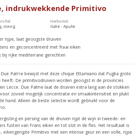
e, indrukwekkende Primitivo
rofiel
Herkomst
g, stevig
Italië - Apulië
er rijpe, laat geoogste druiven
intens en geconcentreerd met fraai eiken
k bij rijke mediterrane gerechten
 Due Palme bewijst met deze chique Ettamiano dat Puglia grote
e heeft. De primitivodruiven worden geoogst in de provincies
i en Lecce. Due Palme laat de druiven extra lang aan de stokken
voor zoveel mogelijk concentratie en smaakintensiteit en plukt
de hand. Alleen de beste selectie wordt gebruikt voor de
no.
rgisting en persing van de druiven rijpt de wijn in tweede- en
rs fusten van Frans eiken en tot slot in de fles. Het resultaat is
, eikengerijpte Primitivo met een intense geur en een volle, rijpe