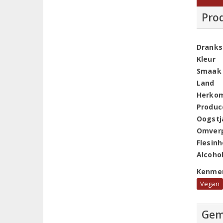
Pro
Dranks
Kleur
Smaak
Land
Herko
Produc
Oogstj
Omver
Flesin
Alcoho
Kenme
Vegan
Gem