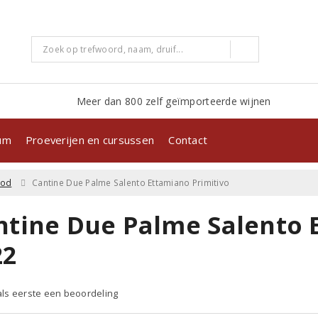
Meer dan 800 zelf geïmporteerde wijnen
kum
Proeverijen en cursussen
Contact
ood
Cantine Due Palme Salento Ettamiano Primitivo
ntine Due Palme Salento 
22
 als eerste een beoordeling