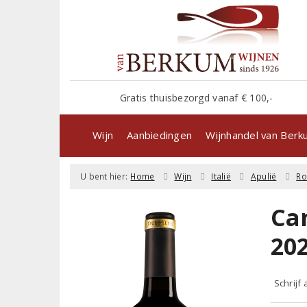
Gratis thuisbezorgd vanaf € 100,-
Wijn
Aanbiedingen
Wijnhandel van Ber
U bent hier:
Home
Wijn
Italië
Apulië
R
Ca
20
Schrijf