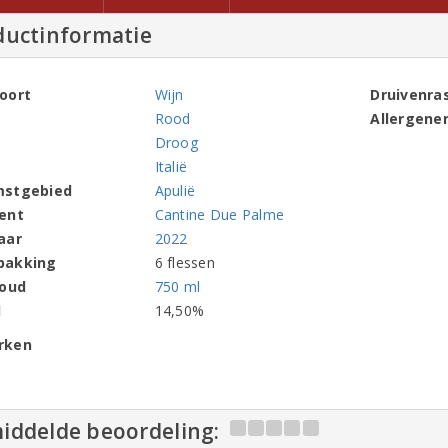
ductinformatie
oort
Wijn
Druivenra
Rood
Allergene
Droog
Italië
mstgebied
Apulië
ent
Cantine Due Palme
aar
2022
pakking
6 flessen
houd
750 ml
l
14,50%
rken
iddelde beoordeling: