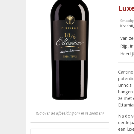
Lux
Smaakp
Krachti
Van ze
Rijp, 
Heerlij
Cantine
potenti
Brindis
hangen 
ze met 
Ettamia
(Ga over de afbeelding om in te zoomen)
Na de ve
derdejaa
een luxe