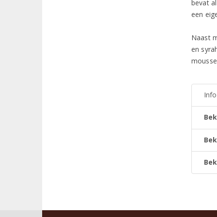
bevat a
een eig
Naast m
en syra
mousser
Inf
Bek
Bek
Bek