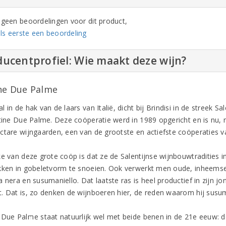
n geen beoordelingen voor dit product,
ls eerste een beoordeling
ucentprofiel: Wie maakt deze wijn?
ne Due Palme
 in de hak van de laars van Italië, dicht bij Brindisi in de streek Sal
ntine Due Palme. Deze coöperatie werd in 1989 opgericht en is nu,
ctare wijngaarden, een van de grootste en actiefste coöperaties van
ke van deze grote coöp is dat ze de Salentijnse wijnbouwtradities 
kken in gobeletvorm te snoeien. Ook verwerkt men oude, inheemse 
 nera en susumaniello. Dat laatste ras is heel productief in zijn jon
. Dat is, zo denken de wijnboeren hier, de reden waarom hij susuma
 Due Palme staat natuurlijk wel met beide benen in de 21e eeuw: d