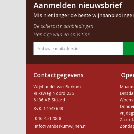
Aanmelden nieuwsbrief
Mis niet langer de beste wijnaanbiedinge
De scherpste aanbiedingen
Handige wijn en spijs tips
Contactgegevens
Open
Wijnhandel van Berkum
Maand
Rijksweg Noord 235
Dinsda
6136 AB Sittard
Woens
Donder
KvK: 14043648
Vrijdag
046-4512068
Zaterd
info@vanberkumwijnen.nl
Zondag