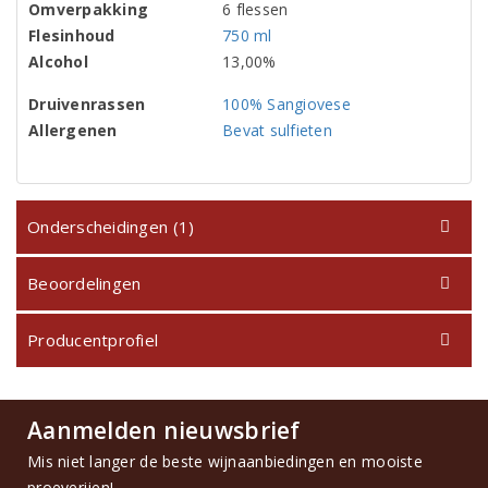
Omverpakking
6 flessen
Flesinhoud
750 ml
Alcohol
13,00%
Druivenrassen
100% Sangiovese
Allergenen
Bevat sulfieten
Onderscheidingen (1)
Beoordelingen
Producentprofiel
Aanmelden nieuwsbrief
Mis niet langer de beste wijnaanbiedingen en mooiste
proeverijen!