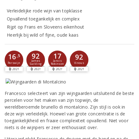
Verleidelijke rode wijn van topklasse
Opvallend toegankelijk en complex
Rijpt op Frans en Sloveens eikenhout
Heerlijk bij wild of fijne, oude kaas
92
17
16
92
,5
James
Jancis
Perswijn
Vinous
Suckling
Robinson
2021
2021
2021
2021
Francesco selecteert van zijn wijngaarden uitsluitend de beste
percelen voor het maken van zijn topwijn, de
wereldberoemde brunello di montalcino. Zijn stijl is ook in
deze wijn verleidelijk. Hoewel van grote concentratie is de
toegankelijkheid en fraaie complexiteit opvallend. Niet voor
niets is de wijnpers er zeer enthousiast over.
Uiteraard plukt Francesco de druiven met de hand en na de