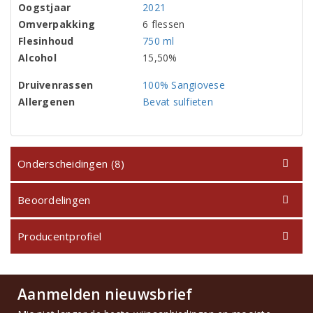
Oogstjaar
2021
Omverpakking
6 flessen
Flesinhoud
750 ml
Alcohol
15,50%
Druivenrassen
100% Sangiovese
Allergenen
Bevat sulfieten
Onderscheidingen (8)
Beoordelingen
Producentprofiel
Aanmelden nieuwsbrief