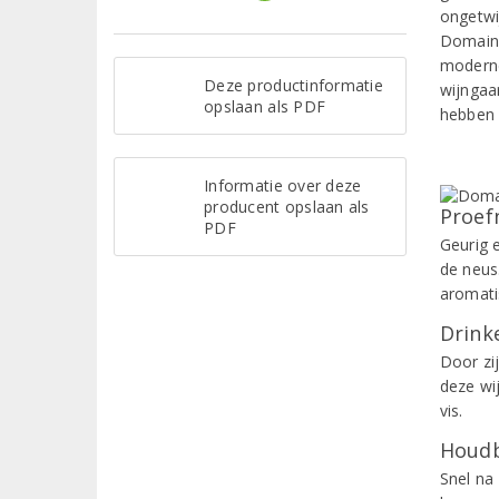
ongetwi
Domaine
moderne
Deze productinformatie
wijngaar
opslaan als PDF
hebben a
Informatie over deze
producent opslaan als
Proef
PDF
Geurig e
de neus
aromati
Drinke
Door zi
deze wi
vis.
Houdb
Snel na