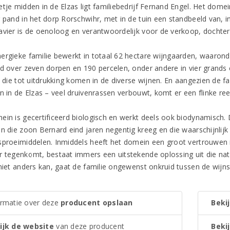
tje midden in de Elzas ligt familiebedrijf Fernand Engel. Het domei
g pand in het dorp Rorschwihr, met in de tuin een standbeeld van, i
avier is de oenoloog en verantwoordelijk voor de verkoop, dochter
ergieke familie bewerkt in totaal 62 hectare wijngaarden, waaronder
id over zeven dorpen en 190 percelen, onder andere in vier grands 
s, die tot uitdrukking komen in de diverse wijnen. En aangezien de 
n in de Elzas – veel druivenrassen verbouwt, komt er een flinke reek
ein is gecertificeerd biologisch en werkt deels ook biodynamisch. 
en die zoon Bernard eind jaren negentig kreeg en die waarschijnli
sproeimiddelen. Inmiddels heeft het domein een groot vertrouwen 
r tegenkomt, bestaat immers een uitstekende oplossing uit die natuu
 niet anders kan, gaat de familie ongewenst onkruid tussen de wijns
ormatie over deze
producent opslaan
Bekij
ijk de website
van deze producent
Bekij