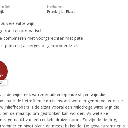
rofiel
Herkomst
ijk
Frankrijk - Elzas
 zuivere witte wijn
ig, rond en aromatisch
e combineren met voorgerechten met paté
ok prima bij asperges of gepocheerde vis
5
jn
2
 is de wijnsteek van zeer uiteenlopende stijlen wijn die
ns naar de betreffende druivensoort worden genoemd. Voor de
wijnliefhebbers is de elzas vooral een milddroge witte wijn die
uiten de maaltijd om gedronken kan worden. Vrijwel elke
n is gemaakt van één enkele druivensoort. Zo zijn de riesling,
traminer en pinot blanc de meest bekende. De gewurztraminer is