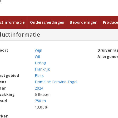
.
ctinformatie
Onderscheidingen
Beoordelingen
Produce
ductinformatie
oort
Wijn
Druivenra
Wit
Allergene
Droog
Frankrijk
mstgebied
Elzas
ent
Domaine Fernand Engel
aar
2024
pakking
6 flessen
houd
750 ml
l
13,00%
rken