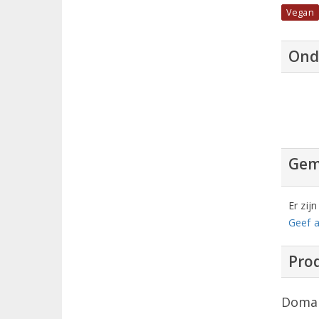
Vegan
Ond
Gem
Er zij
Geef a
Prod
Domai