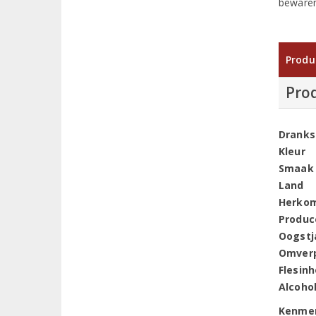
bewaren
Produ
Pro
Dranks
Kleur
Smaak
Land
Herko
Produc
Oogstj
Omver
Flesin
Alcoho
Kenme