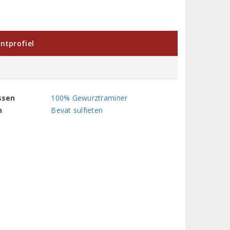
ntprofiel
ssen
100% Gewurztraminer
n
Bevat sulfieten