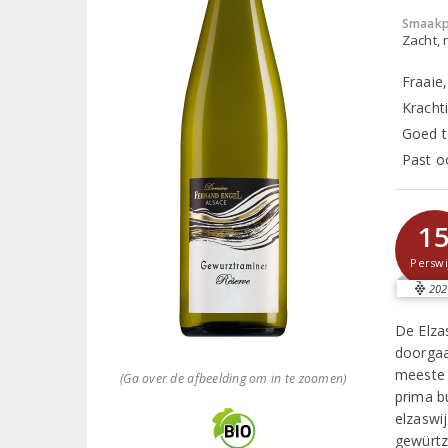
Smaakp
Zacht, r
Fraaie,
Kracht
Goed t
Past o
1
Perswi
202
De Elzas
doorgaa
meeste 
(Ga over de afbeelding om in te zoomen)
prima b
elzaswij
gewürtz