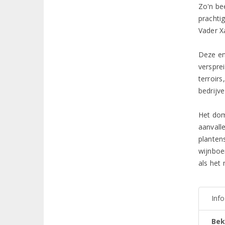
Zo'n bee
prachti
Vader X
Deze en
verspre
terroir
bedrijve
Het dom
aanvall
planten
wijnboe
als het
Inf
Bek