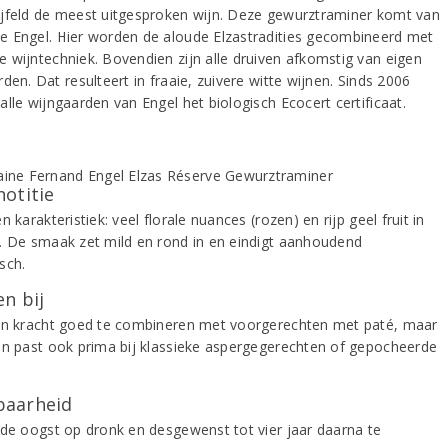
jfeld de meest uitgesproken wijn. Deze gewurztraminer komt van
 Engel. Hier worden de aloude Elzastradities gecombineerd met
 wijntechniek. Bovendien zijn alle druiven afkomstig van eigen
den. Dat resulteert in fraaie, zuivere witte wijnen. Sinds 2006
lle wijngaarden van Engel het biologisch Ecocert certificaat.
notitie
n karakteristiek: veel florale nuances (rozen) en rijp geel fruit in
. De smaak zet mild en rond in en eindigt aanhoudend
sch.
n bij
jn kracht goed te combineren met voorgerechten met paté, maar
jn past ook prima bij klassieke aspergegerechten of gepocheerde
aarheid
 de oogst op dronk en desgewenst tot vier jaar daarna te