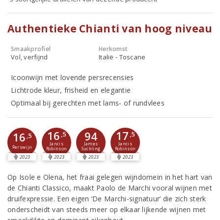
Authentieke Chianti van hoog niveau
Smaakprofiel
Herkomst
Vol, verfijnd
Italië - Toscane
Icoonwijn met lovende persrecensies
Lichtrode kleur, frisheid en elegantie
Optimaal bij gerechten met lams- of rundvlees
16
17
94
16
,5
,5
,5
Jancis
Jancis
James
Perswijn
Robinson
Robinson
Suckling
2023
2023
2023
2023
Op Isole e Olena, het fraai gelegen wijndomein in het hart van
de Chianti Classico, maakt Paolo de Marchi vooral wijnen met
druifexpressie. Een eigen ‘De Marchi-signatuur’ die zich sterk
onderscheidt van steeds meer op elkaar lijkende wijnen met