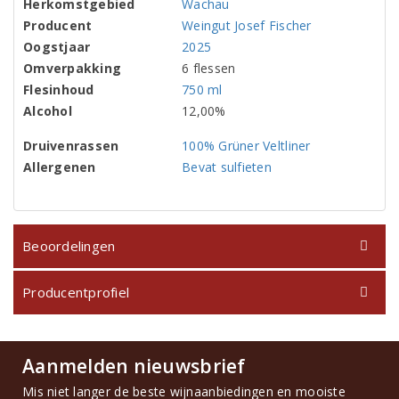
Herkomstgebied
Wachau
Producent
Weingut Josef Fischer
Oogstjaar
2025
Omverpakking
6 flessen
Flesinhoud
750 ml
Alcohol
12,00%
Druivenrassen
100% Grüner Veltliner
Allergenen
Bevat sulfieten
Beoordelingen
Producentprofiel
Aanmelden nieuwsbrief
Mis niet langer de beste wijnaanbiedingen en mooiste