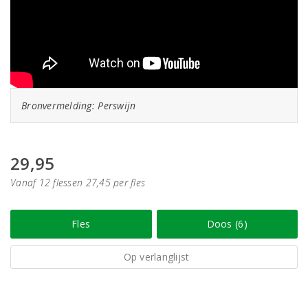
Bronvermelding: Perswijn
29,95
Vanaf 12 flessen 27,45 per fles
Fles
Doos (6)
Op verlanglijst