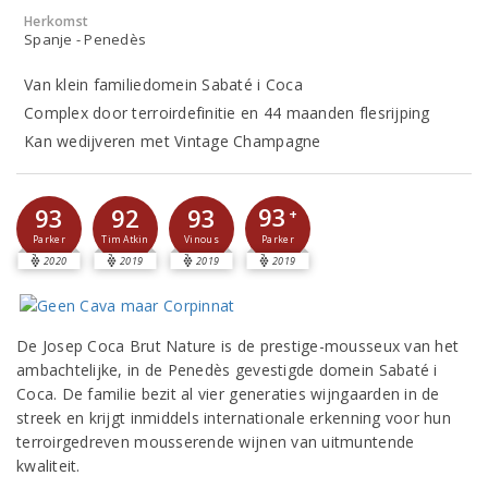
Herkomst
Spanje - Penedès
Van klein familiedomein Sabaté i Coca
Complex door terroirdefinitie en 44 maanden flesrijping
Kan wedijveren met Vintage Champagne
93
93
92
93
+
Parker
Parker
Tim Atkin
Vinous
2020
2019
2019
2019
De Josep Coca Brut Nature is de prestige-mousseux van het
ambachtelijke, in de Penedès gevestigde domein Sabaté i
Coca. De familie bezit al vier generaties wijngaarden in de
streek en krijgt inmiddels internationale erkenning voor hun
terroirgedreven mousserende wijnen van uitmuntende
kwaliteit.