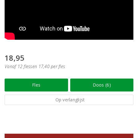
18,95
Vanaf 12 flessen 17,40 per fles
Fles
Doos (6)
Op verlanglijst