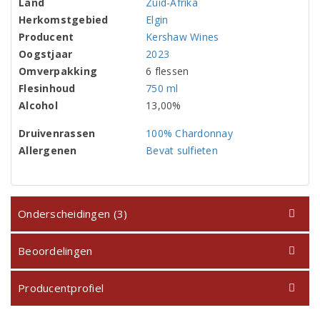
Land
Zuid-Afrika
Herkomstgebied
Elgin
Producent
Kershaw Wines
Oogstjaar
2023
Omverpakking
6 flessen
Flesinhoud
750 ml
Alcohol
13,00%
Druivenrassen
100% Chardonnay
Allergenen
Bevat sulfieten
Onderscheidingen (3)
Beoordelingen
Producentprofiel