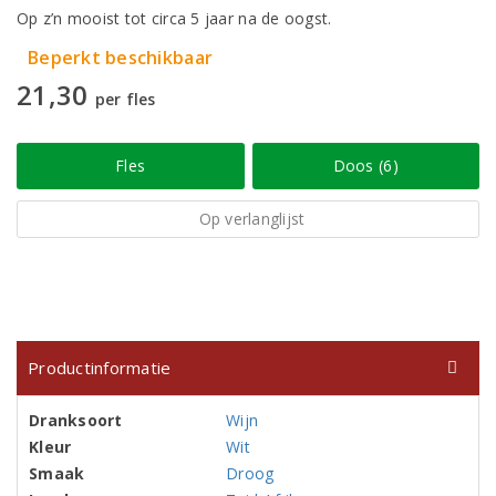
Op z’n mooist tot circa 5 jaar na de oogst.
Beperkt beschikbaar
21,30
per fles
Fles
Doos (6)
Op verlanglijst
Productinformatie
Dranksoort
Wijn
Kleur
Wit
Smaak
Droog