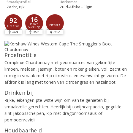
Smaakprofiel
Herkomst
Zacht, rijk
Zuid-Afrika - Elgin
16
92
James
Platter's
Tim Atkin
Suckling
2024
2022
2022
Proefnotitie
Complexe Chardonnay met geurnuances van gekonfijte
limoen, meloen, jasmijn, boter en rokerig eiken. Vol, zacht en
romig in smaak met rijp citrusfruit en evenwichtige zuren. De
afdronk is lang met tonen van citroengras en hazelnoot.
Drinken bij
Rijke, eikengerijpte witte wijn om van te genieten bij
smaakvolle gerechten. Heerlijk bij tonijncarpaccio, gegrilde
sint-jakobsschelpen, kip met dragonroomsaus of
pompoenravioli.
Houdbaarheid