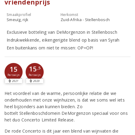
vriendenprijs
Smaakprofiel
Herkomst
Smeuïg, rijk
Zuid-Afrika - Stellenbosch
Exclusieve botteling van DeMorgenzon in Stellenbosch
Indrukwekkende, eikengerijpte blend op basis van Syrah
Een buitenkans om niet te missen: OP=OP!
15
15
,5
Perswijn
Perswijn
2021
2020
Het voordeel van de warme, persoonlijke relatie die we
onderhouden met onze wijnhuizen, is dat we soms wel iets
heel bijzonders aan kunnen bieden. Zo
bottelt Stellenboschdomein DeMorgenzon speciaal voor ons
het duo Concerto Limited Release.
De rode Concerto is dit jaar een blend van wijnvaten die