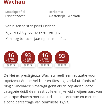
Wachau
Smaakprofiel
Herkomst
Fris tot zacht
Oostenrijk - Wachau
Van rijzende ster Josef Fischer
Rijp, krachtig, complex en verfijnd
Kan nog tot acht jaar rijpen in de fles
16
93
16
93
Jancis
James
Jancis
Parker
Robinson
Suckling
Robinson
2024
2024
2023
2022
De kleine, prestigieuze Wachau heeft een reputatie voor
topniveau Grüner Veltliner en Riesling, veelal uit Rieds of
‘single vineyards’. Smaragd geldt als de topklasse: deze
categorie duidt de meest volle en rijke witte wijnen aan, van
zeer rijpe druiven met natuurlijke concentratie en met een
alcoholpercentage van tenminste 12,5%.