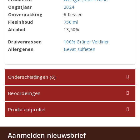
Oogstjaar
2024
Omverpakking
6 flessen
Flesinhoud
750 ml
Alcohol
13,50%
Druivenrassen
100% Grüner Veltliner
Allergenen
Bevat sulfieten
Onderscheidingen (6)
Beoordelingen
Producentprofiel
Aanmelden nieuwsbrief