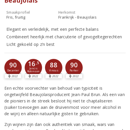
Beaujolais
Smaakprofiel
Herkomst
Fris, fruitig
Frankrijk - Beaujolais
Elegant en verleidelijk, met een perfecte balans
Combineert heerlijk met charcuterie of gevogeltegerechten
Licht gekoeld op z’n best
16
90
,5
88
90
Jancis
Decanter
Vinous
Parker
Robinson
2022
2022
2022
2022
Een echte voorvechter van behoud van typiciteit is
ongetwijfeld Beaujolaisproducent Jean-Paul Brun. Als een van
de pioniers in de streek besloot hij niet te chaptaliseren
(suiker toevoegen aan de druivenmost voor meer alcohol in
de wijn) en alleen natuurlijke gisten te gebruiken.
Zijn wijnen zijn dan ook authentiek van smaak, wars van