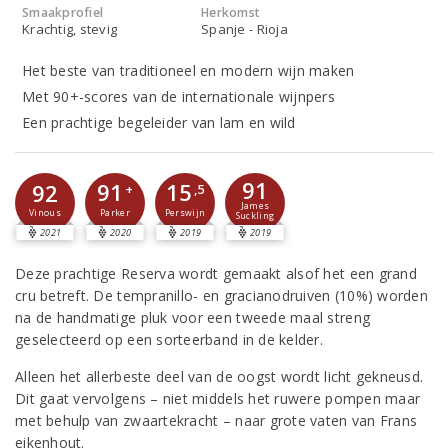
Smaakprofiel
Herkomst
Krachtig, stevig
Spanje - Rioja
Het beste van traditioneel en modern wijn maken
Met 90+-scores van de internationale wijnpers
Een prachtige begeleider van lam en wild
91
91
15
92
+
,5
James
Parker
Perswijn
Vinous
Suckling
2021
2020
2019
2019
Deze prachtige Reserva wordt gemaakt alsof het een grand
cru betreft. De tempranillo- en gracianodruiven (10%) worden
na de handmatige pluk voor een tweede maal streng
geselecteerd op een sorteerband in de kelder.
Alleen het allerbeste deel van de oogst wordt licht gekneusd.
Dit gaat vervolgens – niet middels het ruwere pompen maar
met behulp van zwaartekracht – naar grote vaten van Frans
eikenhout.