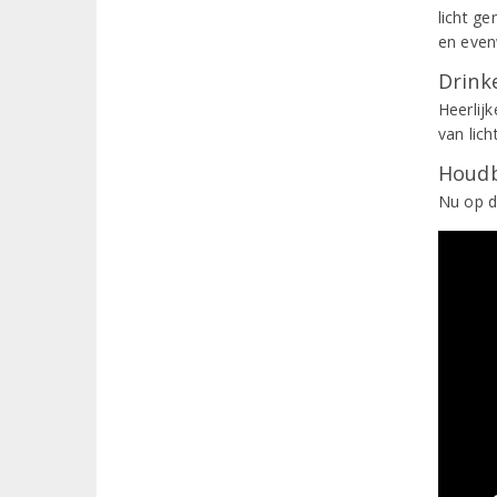
licht ge
en even
Drinke
Heerlij
van lic
Houdb
Nu op d