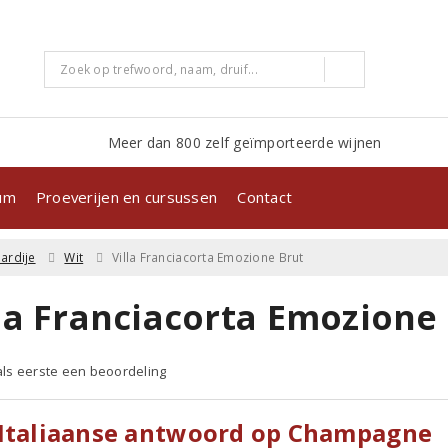
Meer dan 800 zelf geïmporteerde wijnen
kum
Proeverijen en cursussen
Contact
ardije
Wit
Villa Franciacorta Emozione Brut
lla Franciacorta Emozione
 als eerste een beoordeling
 Italiaanse antwoord op Champagne