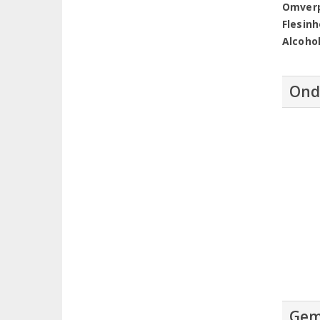
Omver
Flesin
Alcoho
Ond
Gem