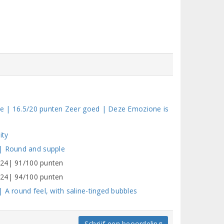
uxe | 16.5/20 punten Zeer goed | Deze Emozione is
ity
 | Round and supple
2024| 91/100 punten
2024| 94/100 punten
 A round feel, with saline-tinged bubbles
Schrijf een beoordeling