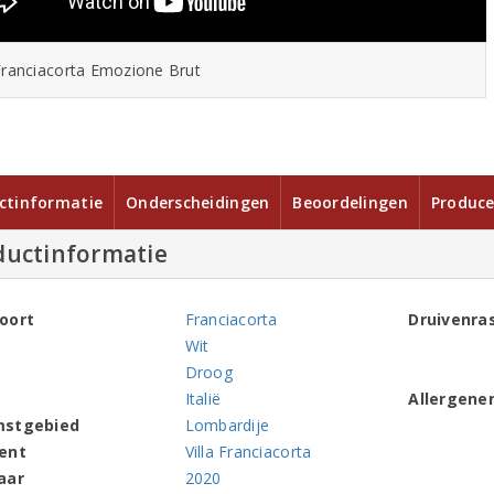
 Franciacorta Emozione Brut
ctinformatie
Onderscheidingen
Beoordelingen
Produce
ductinformatie
oort
Franciacorta
Druivenra
Wit
Droog
Italië
Allergene
mstgebied
Lombardije
ent
Villa Franciacorta
aar
2020