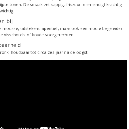
rijpte tonen. De smaak zet sappig, friszuur in en eindigt krachtig
wichtig.
n bij
ke mousse, uitstekend aperitief, maar ook een mooie begeleider
hte visschotels of koude voorgerechten.
aarheid
ronk; houdbaar tot circa zes jaar na de oogst.