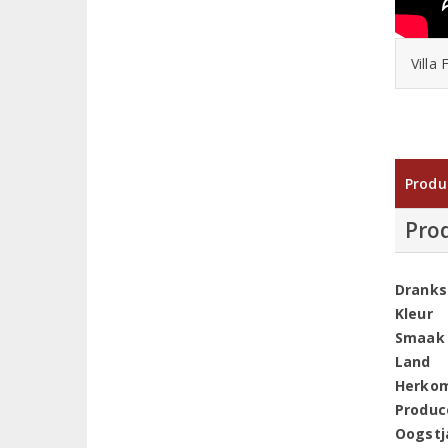
Villa
Produ
Pro
Dranks
Kleur
Smaak
Land
Herko
Produc
Oogstj