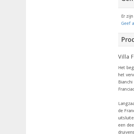
Er zij
Geef a
Prod
Villa 
Het beg
het ver
Bianchi
Francia
Langzaa
de Fran
uitslui
een deel
druiven