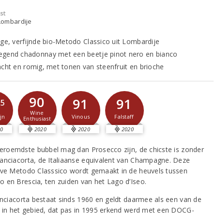
st
- Lombardije
ige, verfijnde bio-Metodo Classico uit Lombardije
gend chadonnay met een beetje pinot nero en bianco
acht en romig, met tonen van steenfruit en brioche
90
91
91
,5
Wine
Vinous
Falstaff
jn
Enthusiast
0
2020
2020
2020
 beroemdste bubbel mag dan Prosecco zijn, de chicste is zonder
anciacorta, de Italiaanse equivalent van Champagne. Deze
eve Metodo Classsico wordt gemaakt in de heuvels tussen
 en Brescia, ten zuiden van het Lago d’Iseo.
ranciacorta bestaat sinds 1960 en geldt daarmee als een van de
s in het gebied, dat pas in 1995 erkend werd met een DOCG-