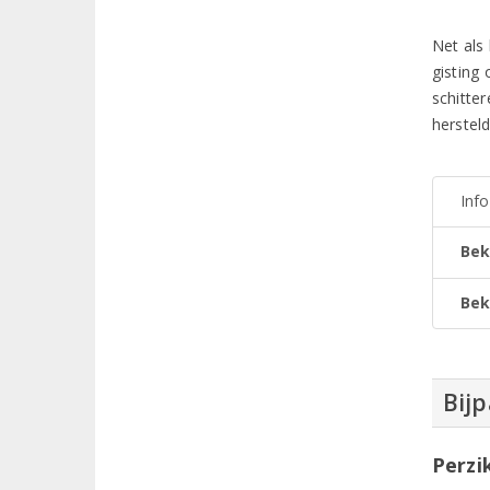
Net als
gisting
schitter
herstel
Inf
Bek
Bek
Bij
Perzi