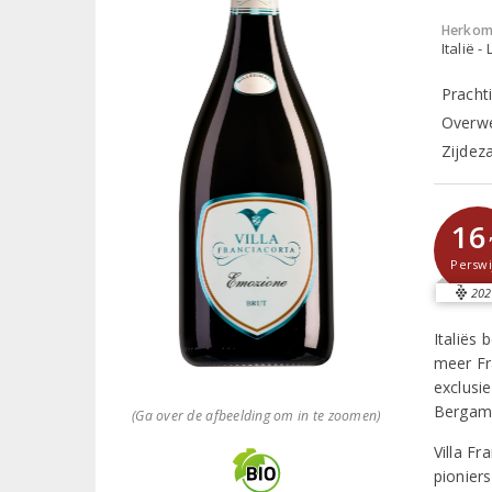
Herkom
Italië 
Pracht
Overwe
Zijdez
16
Perswi
202
Italiës
meer Fr
exclusi
Bergamo
(Ga over de afbeelding om in te zoomen)
Villa F
pionier