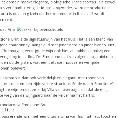
 Het domein maakt elegante, biologische Franciacorta’s, die zowel
ë als ver daarbuiten geliefd zijn – bijzonder, want de productie in
orta is dusdanig klein dat het merendeel in Italië zelf wordt
umeerd.
ione Brut is de signatuurwijn van het huis. Het is een blend van
end chardonnay, aangevuld met pinot nero en pinot bianco. Net
e Champagne, verkrijgt de wijn ook hier z’n bubbels dankzij een
vergisting in de fles. De Emozione rijpt vervolgens nog minimaal
den op de gisten, wat een delicate mousse en verfijnde
tonen oplevert.
llesimato is dan ook verleidelijk en elegant, met tonen van
uit en toast en een zijdezachte structuur. En de naam Emozione?
gt de wijn omdat ze er bij Villa van overtuigd zijn dat de enig
e weg van de wijngaard naar de kelder via het hart is.
notitie
ousserende wijn met een pittig aroma van fris fruit, iets toast en