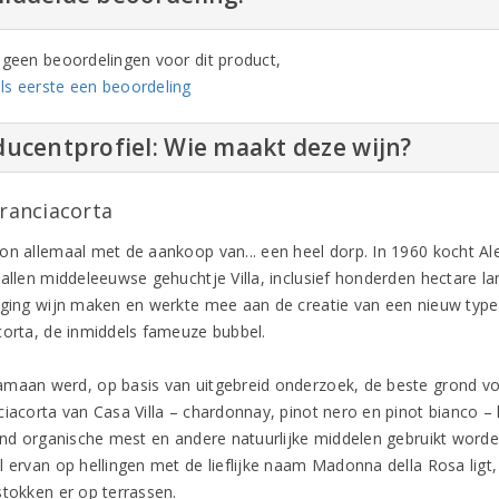
n geen beoordelingen voor dit product,
ls eerste een beoordeling
ucentprofiel: Wie maakt deze wijn?
Franciacorta
on allemaal met de aankoop van... een heel dorp. In 1960 kocht Al
vallen middeleeuwse gehuchtje Villa, inclusief honderden hectare 
 ging wijn maken en werkte mee aan de creatie van een nieuw type 
corta, de inmiddels fameuze bubbel.
maan werd, op basis van uitgebreid onderzoek, de beste grond vo
ciacorta van Casa Villa – chardonnay, pinot nero en pinot bianco 
tend organische mest en andere natuurlijke middelen gebruikt worde
 ervan op hellingen met de lieflijke naam Madonna della Rosa ligt, z
stokken er op terrassen.