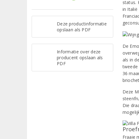
status.
in Itali
Franciac
gecons
Deze productinformatie
opslaan als PDF
De Emoz
Informatie over deze
overweg
producent opslaan als
als in d
PDF
tweede 
36 maan
brioche
Deze Mi
steenfr
Die draa
mogelijk
Proef
Fraaie m