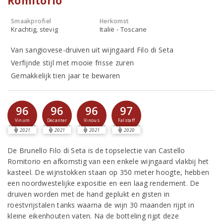
Romitorio
Smaakprofiel
Herkomst
Krachtig, stevig
Italië - Toscane
Van sangiovese-druiven uit wijngaard Filo di Seta
Verfijnde stijl met mooie frisse zuren
Gemakkelijk tien jaar te bewaren
96
96
96
97
Vinum
Decanter
Vinous
Falstaff
2021
2021
2021
2020
De Brunello Filo di Seta is de topselectie van Castello
Romitorio en afkomstig van een enkele wijngaard vlakbij het
kasteel. De wijnstokken staan op 350 meter hoogte, hebben
een noordwestelijke expositie en een laag rendement. De
druiven worden met de hand geplukt en gisten in
roestvrijstalen tanks waarna de wijn 30 maanden rijpt in
kleine eikenhouten vaten. Na de botteling rijpt deze