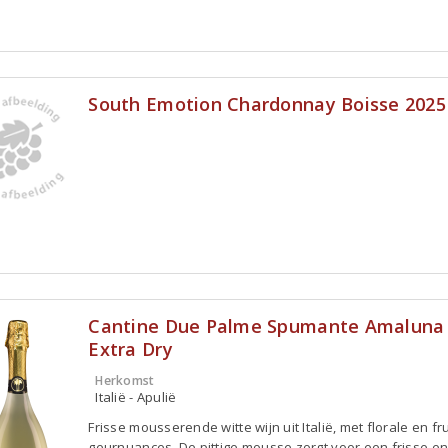
South Emotion Chardonnay Boisse 2025
Cantine Due Palme Spumante Amaluna
Extra Dry
Herkomst
Italië - Apulië
Frisse mousserende witte wijn uit Italië, met florale en fru
geurnuances. De pittige mousse zorgt voor een frisse e