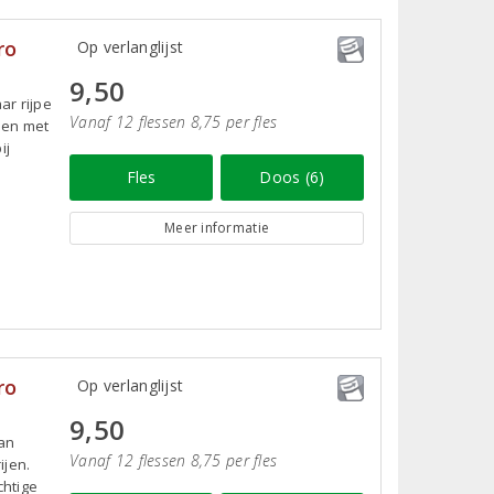
ro
Op verlanglijst
9,50
ar rijpe
Vanaf 12 flessen 8,75 per fles
 en met
ij
Fles
Doos (6)
Meer informatie
ro
Op verlanglijst
9,50
van
Vanaf 12 flessen 8,75 per fles
ijen.
chtige