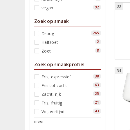
33
92
vegan
Zoek op smaak
265
Droog
2
Halfzoet
8
Zoet
Zoek op smaakprofiel
34
38
Fris, expressief
63
Fris tot zacht
25
Zacht, rijk
21
Fris, fruitig
43
Vol, verfijnd
meer