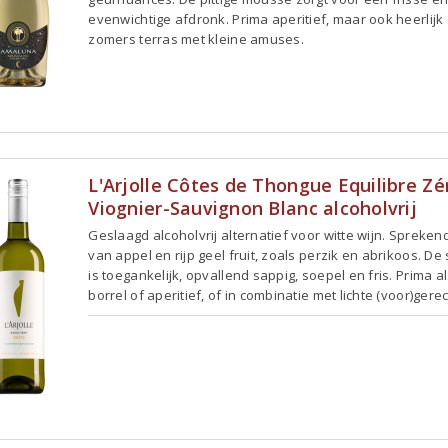
evenwichtige afdronk. Prima aperitief, maar ook heerlijk
zomers terras met kleine amuses.
L'Arjolle Côtes de Thongue Equilibre Zé
Viognier-Sauvignon Blanc alcoholvrij
Geslaagd alcoholvrij alternatief voor witte wijn. Spreken
van appel en rijp geel fruit, zoals perzik en abrikoos. D
is toegankelijk, opvallend sappig, soepel en fris. Prima a
borrel of aperitief, of in combinatie met lichte (voor)gere