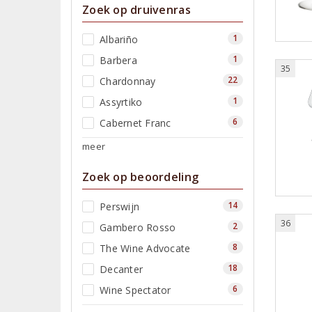
Zoek op druivenras
1
Albariño
1
Barbera
35
22
Chardonnay
1
Assyrtiko
6
Cabernet Franc
meer
Zoek op beoordeling
14
Perswijn
36
2
Gambero Rosso
8
The Wine Advocate
18
Decanter
6
Wine Spectator