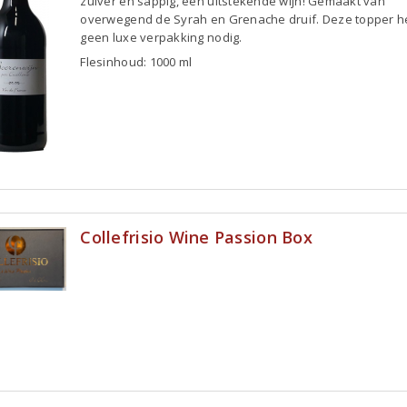
zuiver en sappig, een uitstekende wijn! Gemaakt van
overwegend de Syrah en Grenache druif. Deze topper h
geen luxe verpakking nodig.
Flesinhoud: 1000 ml
Collefrisio Wine Passion Box