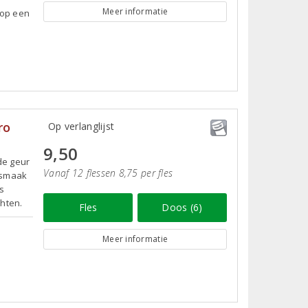
Meer informatie
 op een
ro
Op verlanglijst
9,50
de geur
Vanaf 12 flessen 8,75 per fles
e smaak
ls
chten.
Fles
Doos (6)
Meer informatie