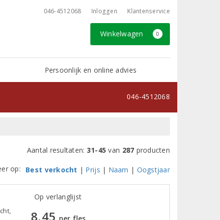
046-4512068
Inloggen
Klantenservice
Winkelwagen
0
Persoonlijk en online advies
046-4512068
Aantal resultaten:
31-45
van
287
producten
eer op:
Best verkocht
|
Prijs
|
Naam
|
Oogstjaar
Op verlanglijst
cht,
8,45
per fles