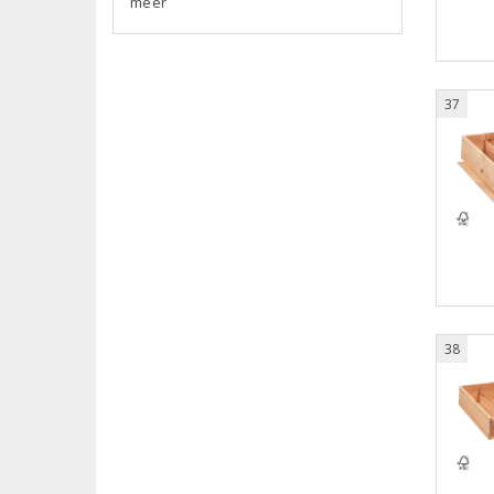
meer
37
38