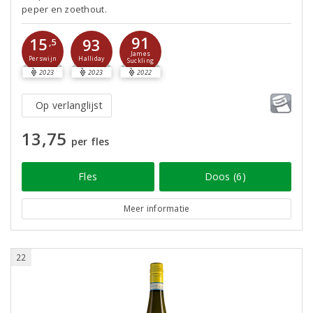
peper en zoethout.
91
15
93
,5
James
Perswijn
Halliday
Suckling
2023
2023
2022
Op verlanglijst
13,75
per fles
Fles
Doos (6)
Meer informatie
22