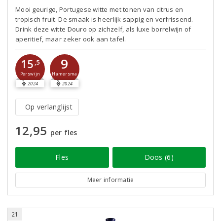
Mooi geurige, Portugese witte met tonen van citrus en
tropisch fruit. De smaak is heerlijk sappig en verfrissend.
Drink deze witte Douro op zichzelf, als luxe borrelwijn of
aperitief, maar zeker ook aan tafel.
9
15
,5
Perswijn
Hamersma
2024
2024
Op verlanglijst
12,95
per fles
Fles
Doos (6)
Meer informatie
21