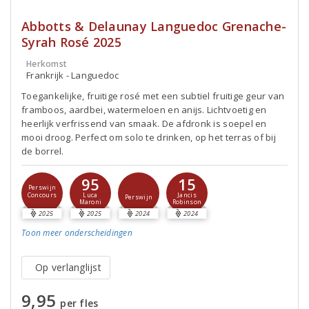
Abbotts & Delaunay Languedoc Grenache-
Syrah Rosé 2025
Herkomst
Frankrijk - Languedoc
Toegankelijke, fruitige rosé met een subtiel fruitige geur van
framboos, aardbei, watermeloen en anijs. Lichtvoetig en
heerlijk verfrissend van smaak. De afdronk is soepel en
mooi droog. Perfect om solo te drinken, op het terras of bij
de borrel.
95
15
Perswijn
Concours
Luca
Jancis
Perswijn
Maroni
Robinson
2025
2025
2024
2024
Toon meer
onderscheidingen
Op verlanglijst
9,95
per fles