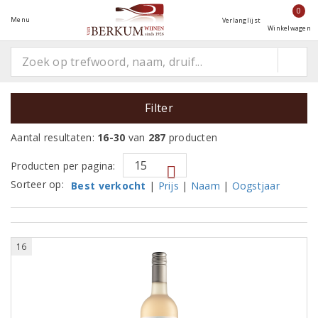
0
Menu
Verlanglijst
Winkelwagen
Filter
Aantal resultaten:
16-30
van
287
producten
Producten per pagina:
Sorteer op:
Best verkocht
|
Prijs
|
Naam
|
Oogstjaar
16