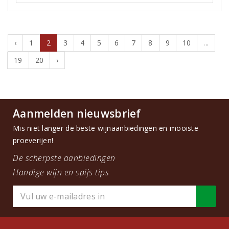
‹
1
2
3
4
5
6
7
8
9
10
...
19
20
›
Aanmelden nieuwsbrief
Mis niet langer de beste wijnaanbiedingen en mooiste
proeverijen!
De scherpste aanbiedingen
Handige wijn en spijs tips