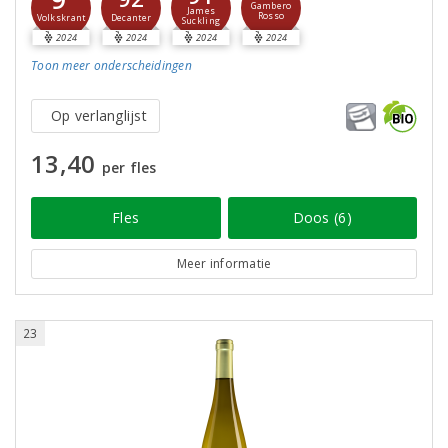
Gambero
James
Rosso
Decanter
Volkskrant
Suckling
2024
2024
2024
2024
Toon meer
onderscheidingen
Op verlanglijst
13,40
per fles
Fles
Doos (6)
Meer informatie
23