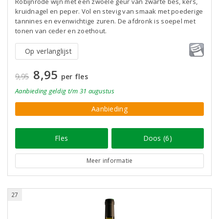
Robijnrode wijn met een zwoele geur van zwarte bes, kers,
kruidnagel en peper. Vol en stevig van smaak met poederige
tannines en evenwichtige zuren. De afdronk is soepel met
tonen van ceder en zoethout.
Op verlanglijst
8,95
9,95
per fles
Aanbieding
geldig
t/m 31 augustus
Aanbieding
Fles
Doos (6)
Meer informatie
27