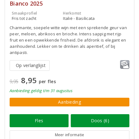
Bianco 2025
Smaakprofiel
Herkomst
Fris tot zacht
Italië - Basilicata
Charmante, soepele witte wijn met een sprekende geur van
peer, meloen, abrikoos en brioche. Intens sappig met rijp
fruit en een opwekkende frisheid. De afdronk is elegant en
aanhoudend. Lekker om te drinken als aperitief, of bij
antipasti.
Op verlanglijst
8,95
9,95
per fles
Aanbieding
geldig
t/m 31 augustus
Aanbieding
Fles
Doos (6)
Meer informatie