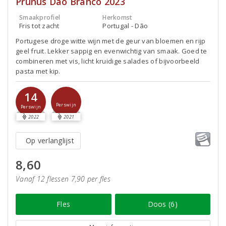
Prunus Dão Branco 2023
Smaakprofiel
Herkomst
Fris tot zacht
Portugal - Dão
Portugese droge witte wijn met de geur van bloemen en rijp
geel fruit. Lekker sappig en evenwichtig van smaak. Goed te
combineren met vis, licht kruidige salades of bijvoorbeeld
pasta met kip.
14
Perswijn
Perswijn
2022
2021
Op verlanglijst
8,60
Vanaf 12 flessen 7,90 per fles
Fles
Doos (6)